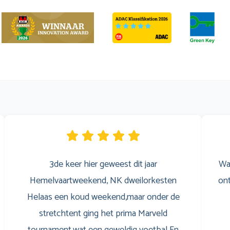
3de keer hier geweest dit jaar
Wa
Hemelvaartweekend, NK dweilorkesten
ont
Helaas een koud weekend,maar onder de
stretchtent ging het prima Marveld
tournament,wat een geweldig voetbal En