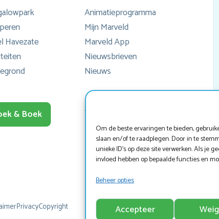
galowpark
Animatieprogramma
wa
peren
Mijn Marveld
l Havezate
Marveld App
sl
iteiten
Nieuwsbrieven
b
tegrond
Nieuws
he
en
Werken bij Marveld?
oek & Boek
naa
Om de beste ervaringen te bieden, gebruike
het
slaan en/of te raadplegen. Door in te ste
unieke ID's op deze site verwerken. Als je 
ied
invloed hebben op bepaalde functies en mo
er
Beheer opties
E
g
aimer
Privacy
Copyright
Accepteer
Weig
tr