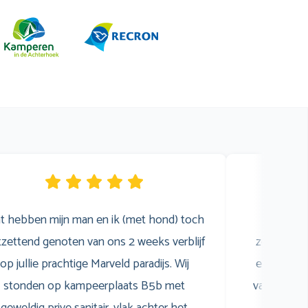
t hebben mijn man en ik (met hond) toch
Wij 
zettend genoten van ons 2 weeks verblijf
zomervaka
op jullie prachtige Marveld paradijs. Wij
een gezell
stonden op kampeerplaats B5b met
van het z
geweldig prive sanitair, vlak achter het
was sup