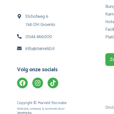
Bun
Kam
Elshofweg 6
Hote
7141 DH Groenlo
Facil
0544 466000
Plat
info@marveld.nl
Z
Volg onze socials
Copyright © Marveld Recreatie
Discl
Website, ontwerp & techniek door
IdeeMedia
.