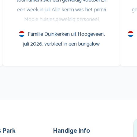
een week in juli Alle keren was het prima
ge
Mooie huisjes,geweldig personeel
Entertainment voor de jongeren,is ook prima
S
Familie Duinkerken uit Hoogeveen,
Savonds op het terras leuke muziek,en
w
juli 2026, verbleef in een bungalow
natuurlijk het WK voetbal op het scherm
Marveld is een verslaving Al sinds 1999 Groet
m
en zo doorgaan
Co
e
vin
g
zwe
 Park
Handige info
li