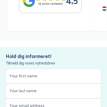
4,5
(6.200+ reviews)
mu
he
Hold dig informeret!
Tilmeld dig vores nyhedsbrev