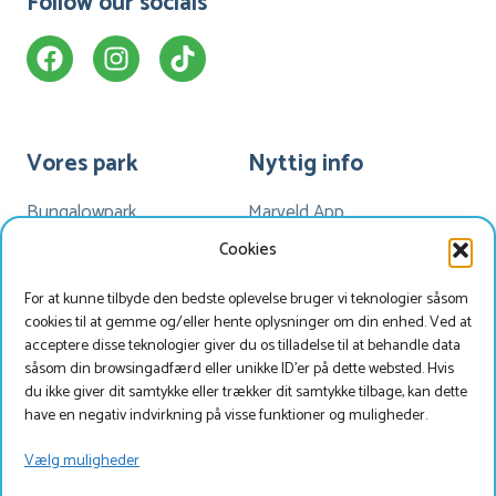
Follow our socials
Vores park
Nyttig info
Bungalowpark
Marveld App
Camping
Mit Marveld
Cookies
Hotel Havezate
Nyheder
For at kunne tilbyde den bedste oplevelse bruger vi teknologier såsom
Faciliteter
Animationsplan
cookies til at gemme og/eller hente oplysninger om din enhed. Ved at
Kort
acceptere disse teknologier giver du os tilladelse til at behandle data
såsom din browsingadfærd eller unikke ID'er på dette websted. Hvis
du ikke giver dit samtykke eller trækker dit samtykke tilbage, kan dette
have en negativ indvirkning på visse funktioner og muligheder.
Søg og book
Vælg muligheder