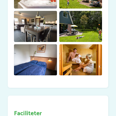
håndvask og et separat toilet.
WIFI
kan bestilles pr. bungalow.
Forhør dig om mulighederne for vores indkøbsservice
og/eller hjemmepleje.
Samlet areal: 106 m2.
Vælg din egen bungalow
Marveld tilbyder en forudbetalingsmulighed for at
booke din foretrukne bungalow online ved at vælge dit
valg fra det medfølgende kort. Har du spørgsmål om
vores bungalows, eller foretrækker du at foretage en
reservation via telefon? Vores reception kan nås på
nummer ++31-544-466-000.
Beskrivelsen gælder for bungalows med numrene
MH01 til MH39.
Faciliteter