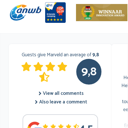
Guests give Marveld an average of
9,8
9,8
He
He
View all comments
to
Also leave a comment
ee
E