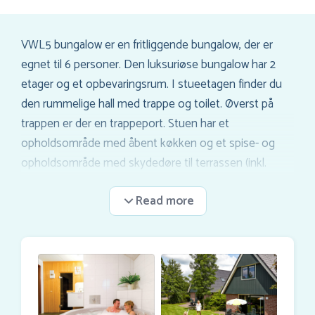
VWL5 bungalow er en fritliggende bungalow, der er
egnet til 6 personer. Den luksuriøse bungalow har 2
etager og et opbevaringsrum. I stueetagen finder du
den rummelige hall med trappe og toilet. Øverst på
trappen er der en trappeport. Stuen har et
opholdsområde med åbent køkken og et spise- og
opholdsområde med skydedøre til terrassen (inkl.
havemøbler). I stueetagen er der 1 soveværelse med 2
enkeltsenge og wellnessområdet. Wellnessområdet
har en kombination af håndvask, separat bruser, 6-
personers whirlpool og en rummelig sauna. Plus
parkering til 2 biler lige ved siden af bungalowen. På
første sal er der 2 soveværelser med hver 2
enkeltsenge, et rummeligt badeværelse med bruser,