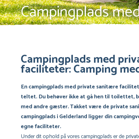
Campingplads med p
Campingplads med priv
faciliteter: Camping me
En campingplads med private sanitære facilite
teltet. Du behøver ikke at gå hen til toilettet,
med andre gæster. Takket være de private sanit
campingplads i Gelderland ligger din campingvog
egne faciliteter.
Under dit ophold på vores campingplads er de private 