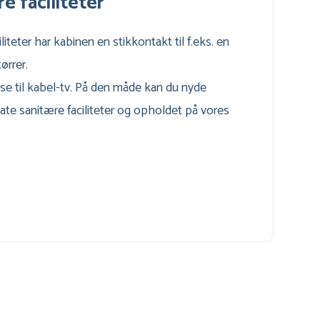
e faciliteter
iteter har kabinen en stikkontakt til f.eks. en
ørrer.
lse til kabel-tv. På den måde kan du nyde
ate sanitære faciliteter og opholdet på vores