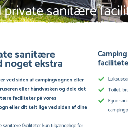
rivate sanitære facili
ate sanitære
Camping 
d noget ekstra
facilitet
Luksuscam
ter ved siden af campingvognen eller
 bruseren eller håndvasken og dele det
Toilet, b
ære faciliteter på vores
Egne sanit
n eller dit telt lige ved siden af dine
campingp
sanitære faciliteter kun tilgængelige for