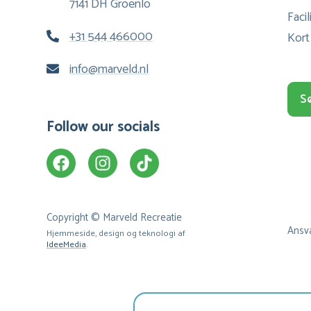
7141 DH Groenlo
Facil
+31 544 466000
Kort
info@marveld.nl
S
Follow our socials
Copyright © Marveld Recreatie
Ansva
Hjemmeside, design og teknologi af
IdeeMedia
.