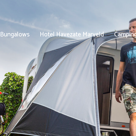
Bungalows
Hotel Havezate Marveld
Campin