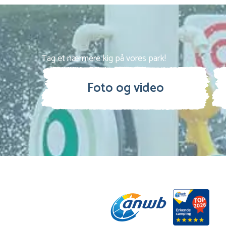
Tag et nærmere kig på vores park!
Foto og video