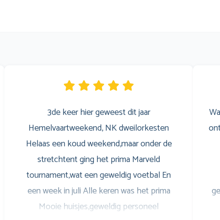
3de keer hier geweest dit jaar
Wa
Hemelvaartweekend, NK dweilorkesten
ont
Helaas een koud weekend,maar onder de
stretchtent ging het prima Marveld
tournament,wat een geweldig voetbal En
een week in juli Alle keren was het prima
ge
Mooie huisjes,geweldig personeel