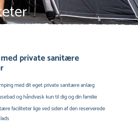
teter
med private sanitære
er
ping med dit eget private sanitære anlæg
rusebad og håndvask kun til dig og din familie
ære faciliteter lige ved siden af den reserverede
lads