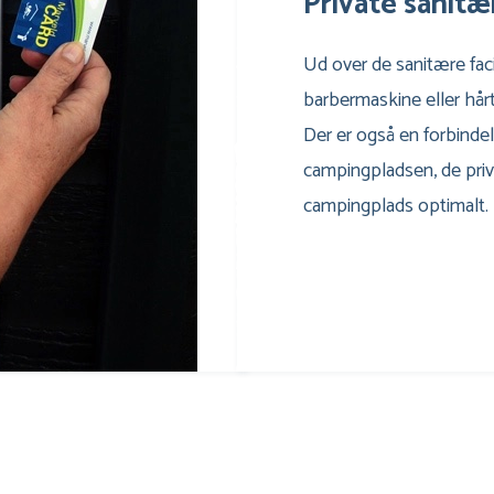
Private sanitær
Ud over de sanitære facil
barbermaskine eller hårt
Der er også en forbinde
campingpladsen, de priv
campingplads optimalt.