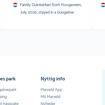
Entertainment voor de jongeren,is ook prima
S
Family Duinkerken from Hoogeveen,
Savonds op het terras leuke muziek,en
w
July 2026, stayed in a bungalow
natuurlijk het WK voetbal op het scherm
Marveld is een verslaving Al sinds 1999 Groet
m
en zo doorgaan
Co
e
vin
g
zwe
es park
Nyttig info
li
galowpark
Marveld App
wa
ping
Mit Marveld
l Havezate
Nyheder