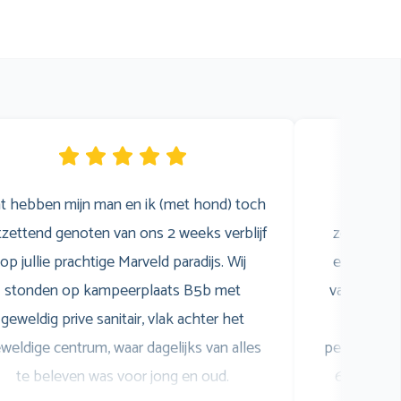
t hebben mijn man en ik (met hond) toch
Wij 
zettend genoten van ons 2 weeks verblijf
zomervaka
op jullie prachtige Marveld paradijs. Wij
een gezell
stonden op kampeerplaats B5b met
van het z
geweldig prive sanitair, vlak achter het
was sup
weldige centrum, waar dagelijks van alles
personeel i
te beleven was voor jong en oud.
6 heeft zi