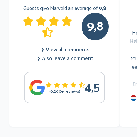
Guests give Marveld an average of
9,8
9,8
He
He
View all comments
to
Also leave a comment
ee
4,5
E
(6.200+ reviews)
mu
he