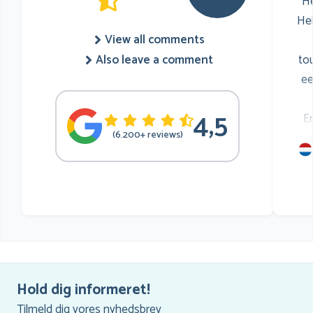
He
He
View all comments
to
Also leave a comment
ee
4,5
E
(6.200+ reviews)
mu
he
Hold dig informeret!
Tilmeld dig vores nyhedsbrev