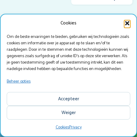
+
Cookies
−
Elshofweg 6
Om de beste ervaringen te bieden, gebruiken wij technologieën zoals
7141 DH Groenlo
cookies om informatie over je apparaat op te slaan en/of te
0544 466000
raadplegen. Door in te stemmen met deze technologieën kunnen wij
gegevens zoals surfgedrag of unieke ID's op deze site verwerken. Als
info@marveld.nl
je geen toestemming geeft of uw toestemming intrekt, kan dit een
nadelige invloed hebben op bepaalde functies en mogelijkheden.
Copyright © Marveld Recreatie
Website, ontwerp & techniek door
IdeeMedia
.
Beheer opties
Accepteer
Weiger
Cookies
Privacy
Zoeken
Menu
Zoek & Boek