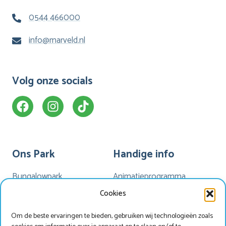
0544 466000
info@marveld.nl
Volg onze socials
Ons Park
Handige info
Bungalowpark
Animatieprogramma
Kamperen
Mijn Marveld
Cookies
Hotel Havezate
Marveld App
Om de beste ervaringen te bieden, gebruiken wij technologieën zoals
Faciliteiten
Nieuwsbrieven