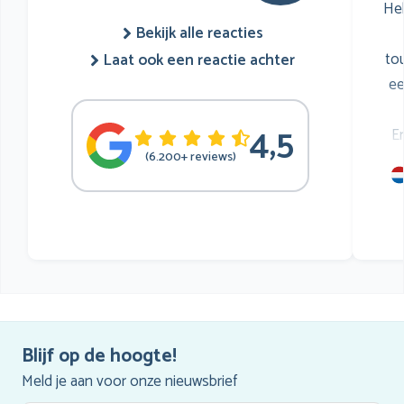
He
Bekijk alle reacties
to
Laat ook een reactie achter
ee
4,5
E
(6.200+ reviews)
mu
he
Blijf op de hoogte!
Meld je aan voor onze nieuwsbrief