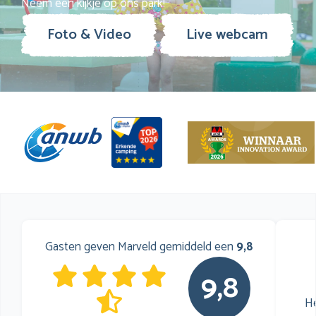
Neem een kijkje op ons park!
Foto & Video
Live webcam
Gasten geven Marveld gemiddeld een
9,8
9,8
He