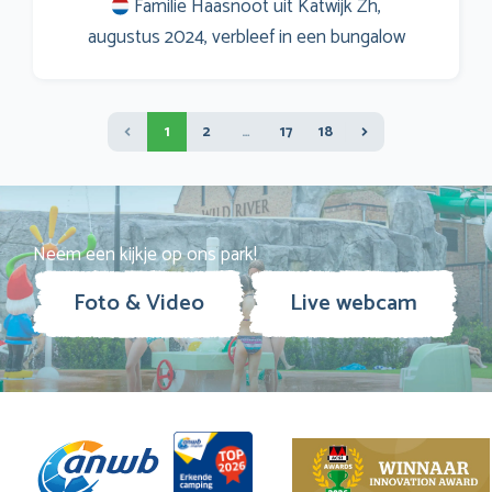
Familie Haasnoot uit Katwijk Zh,
augustus 2024, verbleef in een bungalow
1
2
…
17
18
Neem een kijkje op ons park!
Foto & Video
Live webcam