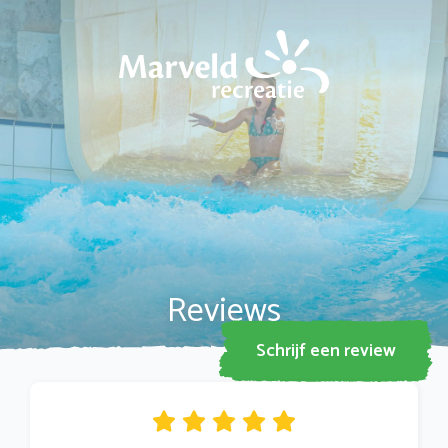
Familie
*
E-mailadres
*
Reviews
Woonplaats
*
Schrijf een review
Waardering
*