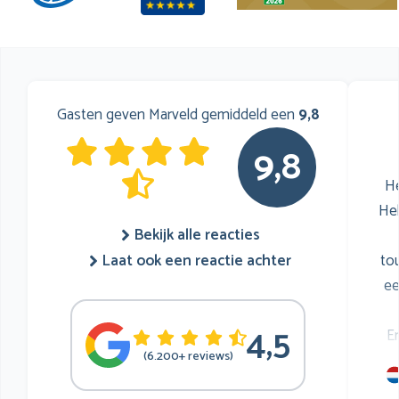
Gasten geven Marveld gemiddeld een
9,8
9,8
He
He
Bekijk alle reacties
to
Laat ook een reactie achter
ee
4,5
E
(6.200+ reviews)
mu