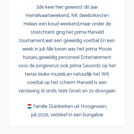
Type accommodatie
*
3de keer hier geweest dit jaar
Hemelvaartweekend, NK dweilorkesten
Helaas een koud weekend,maar onder de
stretchtent ging het prima Marveld
Hoe was je vakantie?
*
tournament,wat een geweldig voetbal En een
week in juli Alle keren was het prima Mooie
huisjes,geweldig personeel Entertainment
voor de jongeren,is ook prima Savonds op het
terras leuke muziek,en natuurlijk het WK
voetbal op het scherm Marveld is een
verslaving Al sinds 1999 Groet en zo doorgaan
Familie Duinkerken uit Hoogeveen,
Let op! Het kan even duren voordat je review op
juli 2026, verbleef in een bungalow
onze website staat. We controleren alle reviews
handmatig.