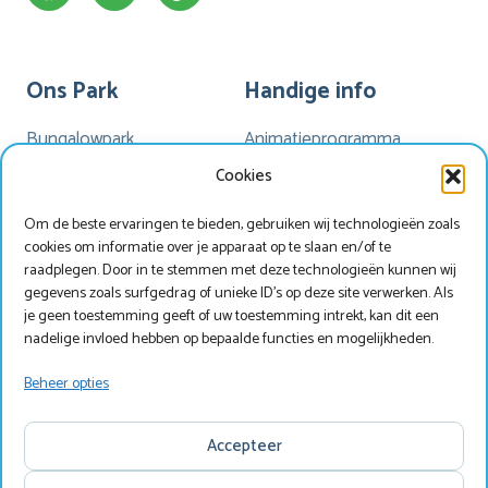
Ons Park
Handige info
Bungalowpark
Animatieprogramma
Kamperen
Mijn Marveld
Cookies
Hotel Havezate
Marveld App
Om de beste ervaringen te bieden, gebruiken wij technologieën zoals
Faciliteiten
Nieuwsbrieven
cookies om informatie over je apparaat op te slaan en/of te
Plattegrond
Nieuws
raadplegen. Door in te stemmen met deze technologieën kunnen wij
gegevens zoals surfgedrag of unieke ID's op deze site verwerken. Als
je geen toestemming geeft of uw toestemming intrekt, kan dit een
nadelige invloed hebben op bepaalde functies en mogelijkheden.
Werken bij Marveld?
Zoek & Boek
Beheer opties
Copyright © Marveld Recreatie
Accepteer
Website, ontwerp & techniek door
IdeeMedia
.
Disclaimer
Privacy
Copyright