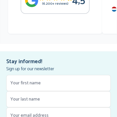
4,5
(6.200+ reviews)
mu
he
Stay informed!
Sign up for our newsletter