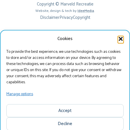
Copyright © Marveld Recreatie
Website, design & tech by
IdeeMedia
.
Disclaimer
Privacy
Copyright
Cookies
To provide the best experience, we use technologies such as cookies
to store and/or access information on your device. By agreeing to
these technologies, we can process data such as browsing behavior
or unique IDs on this site. If you do not give your consent or withdraw
your consent, this may adversely affect certain features and
Beste bezoeker
capabilities.
Je bekijkt onze website momenteel in het Engels, wil
Manage options
je onze website bezoeken in het Nederlands?
Accept
Nederlands
Decline