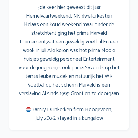
Type of accommodation
*
3de keer hier geweest dit jaar
Hemelvaartweekend, NK dweilorkesten
Helaas een koud weekend,maar onder de
stretchtent ging het prima Marveld
How was your vacation?
*
tournament,wat een geweldig voetbal En een
week in juli Alle keren was het prima Mooie
huisjes,geweldig personeel Entertainment
voor de jongeren,is ook prima Savonds op het
terras leuke muziek,en natuurlijk het WK
voetbal op het scherm Marveld is een
verslaving Al sinds 1999 Groet en zo doorgaan
Family Duinkerken from Hoogeveen,
Attention! It may take a while for your review to
July 2026, stayed in a bungalow
appear on our website. We check all reviews
manually.