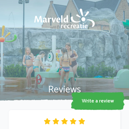
Family
*
Email address
*
Reviews
Residence
*
Write a review
Rating
*