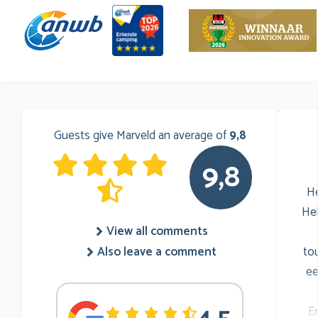
Guests give Marveld an average of
9,8
9,8
He
He
View all comments
to
Also leave a comment
ee
E