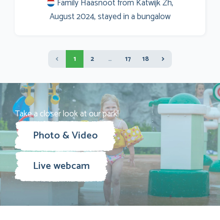
Family Haasnoot from Katwijk Zh,
August 2024, stayed in a bungalow
1
2
…
17
18
Take a closer look at our park!
Photo & Video
Live webcam