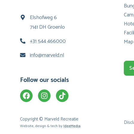
Bun
Cam
Elshofweg 6
Hote
7141 DH Groenlo
Facil
+31 544 466000
Map
info@marveld.nl
S
Follow our socials
Copyright © Marveld Recreatie
Discl
Website, design & tech by
IdeeMedia
.