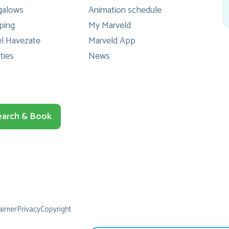
galows
Animation schedule
wa
ping
My Marveld
l Havezate
Marveld App
sl
ities
News
b
he
en
earch & Book
naa
het
ied
er
E
g
aimer
Privacy
Copyright
tr