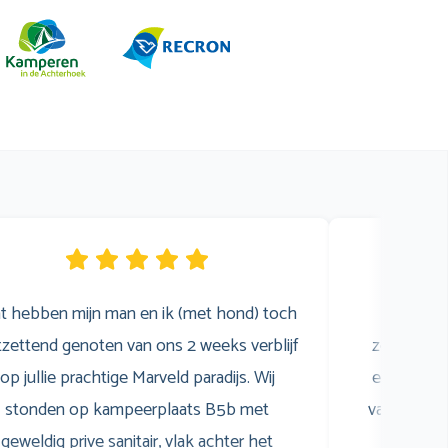
t hebben mijn man en ik (met hond) toch
Wij 
zettend genoten van ons 2 weeks verblijf
zomervaka
op jullie prachtige Marveld paradijs. Wij
een gezell
stonden op kampeerplaats B5b met
van het z
geweldig prive sanitair, vlak achter het
was sup