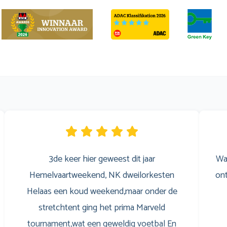
3de keer hier geweest dit jaar
Wa
Hemelvaartweekend, NK dweilorkesten
ont
Helaas een koud weekend,maar onder de
stretchtent ging het prima Marveld
tournament,wat een geweldig voetbal En