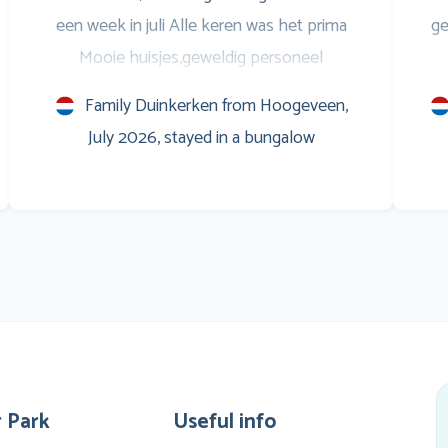
een week in juli Alle keren was het prima
ge
Mooie huisjes,geweldig personeel
Entertainment voor de jongeren,is ook prima
S
Family Duinkerken from Hoogeveen,
Savonds op het terras leuke muziek,en
w
July 2026, stayed in a bungalow
natuurlijk het WK voetbal op het scherm
Marveld is een verslaving Al sinds 1999 Groet
m
en zo doorgaan
Co
e
vin
g
zwe
 Park
Useful info
li