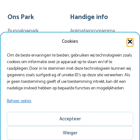
Ons Park
Handige info
Bungalowpark
Animatieprogramma
Kamperen
Mijn Marveld
Cookies
Hotel Havezate
Marveld App
Om de beste ervaringen te bieden, gebruiken wij technologieën zoals
Faciliteiten
Nieuwsbrieven
cookies om informatie over je apparaat op te slaan en/of te
Plattegrond
Nieuws
raadplegen. Door in te stemmen met deze technologieën kunnen wij
gegevens zoals surfgedrag of unieke ID's op deze site verwerken. Als
je geen toestemming geeft of uw toestemming intrekt, kan dit een
nadelige invloed hebben op bepaalde functies en mogelijkheden.
Werken bij Marveld?
Zoek & Boek
Beheer opties
Copyright © Marveld Recreatie
Accepteer
Website, ontwerp & techniek door
IdeeMedia
.
Disclaimer
Privacy
Copyright
Weiger