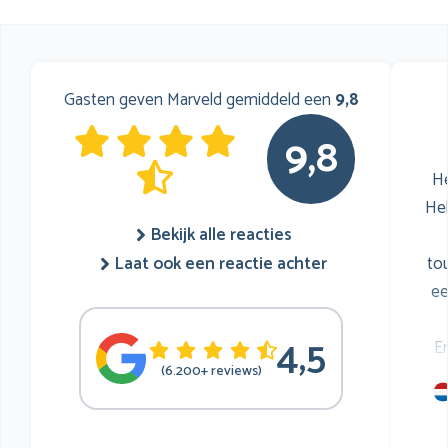
Gasten geven Marveld gemiddeld een
9,8
9,8
He
He
Bekijk alle reacties
to
Laat ook een reactie achter
ee
4,5
E
(6.200+ reviews)
mu
he