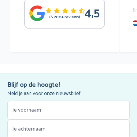
4,5
E
(6.200+ reviews)
mu
he
Blijf op de hoogte!
Meld je aan voor onze nieuwsbrief