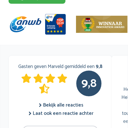
Gasten geven Marveld gemiddeld een
9,8
9,8
He
He
Bekijk alle reacties
to
Laat ook een reactie achter
ee