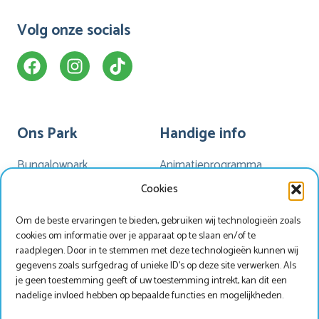
Volg onze socials
Ons Park
Handige info
Bungalowpark
Animatieprogramma
Kamperen
Mijn Marveld
Cookies
Hotel Havezate
Marveld App
Om de beste ervaringen te bieden, gebruiken wij technologieën zoals
Faciliteiten
Nieuwsbrieven
cookies om informatie over je apparaat op te slaan en/of te
Plattegrond
Nieuws
raadplegen. Door in te stemmen met deze technologieën kunnen wij
gegevens zoals surfgedrag of unieke ID's op deze site verwerken. Als
je geen toestemming geeft of uw toestemming intrekt, kan dit een
nadelige invloed hebben op bepaalde functies en mogelijkheden.
Werken bij Marveld?
Zoek & Boek