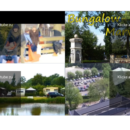
utube zu
Klicke 
utube zu
Klicke 