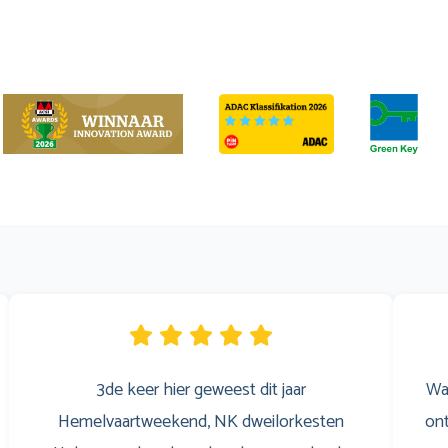
3de keer hier geweest dit jaar
Wa
Hemelvaartweekend, NK dweilorkesten
ont