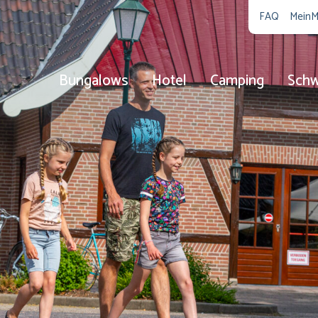
FAQ
MeinM
Bungalows
Hotel
Camping
Sch