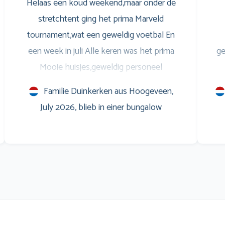
Helaas een koud weekend,maar onder de
stretchtent ging het prima Marveld
tournament,wat een geweldig voetbal En
een week in juli Alle keren was het prima
ge
Mooie huisjes,geweldig personeel
Entertainment voor de jongeren,is ook prima
S
Familie Duinkerken aus Hoogeveen,
Savonds op het terras leuke muziek,en
w
July 2026, blieb in einer bungalow
natuurlijk het WK voetbal op het scherm
Marveld is een verslaving Al sinds 1999 Groet
m
en zo doorgaan
Co
e
vin
g