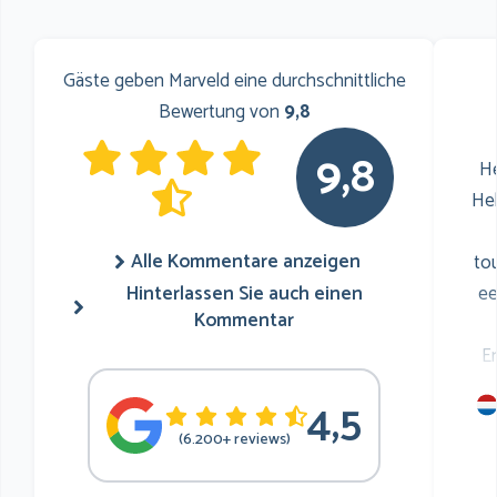
Gäste geben Marveld eine durchschnittliche
Bewertung von
9,8
9,8
He
He
Alle Kommentare anzeigen
to
Hinterlassen Sie auch einen
ee
Kommentar
E
4,5
mu
(6.200+ reviews)
he