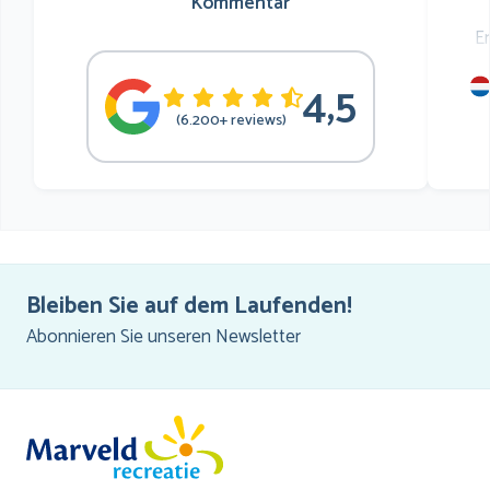
Kommentar
E
4,5
mu
(6.200+ reviews)
he
Bleiben Sie auf dem Laufenden!
Abonnieren Sie unseren Newsletter