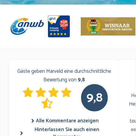
Gäste geben Marveld eine durchschnittliche
Bewertung von
9,8
9,8
He
He
Alle Kommentare anzeigen
to
Hinterlassen Sie auch einen
ee