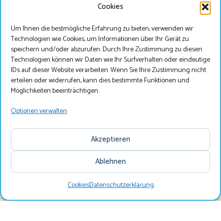
Cookies
Mehr lesen
Um Ihnen die bestmögliche Erfahrung zu bieten, verwenden wir
Technologien wie Cookies, um Informationen über Ihr Gerät zu
speichern und/oder abzurufen. Durch Ihre Zustimmung zu diesen
Technologien können wir Daten wie Ihr Surfverhalten oder eindeutige
IDs auf dieser Website verarbeiten. Wenn Sie Ihre Zustimmung nicht
erteilen oder widerrufen, kann dies bestimmte Funktionen und
Beste bezoeker
Möglichkeiten beeinträchtigen.
Warum Marveld?
Je bekijkt onze website momenteel in het Duits, wil je
Optionen verwalten
onze website bezoeken in het Nederlands?
Akzeptieren
Nederlands
Wir sind sehr kinderfreundlich!
Ablehnen
Deutsch
Auf unserem Kindercampingplatz in der Achterhoek
Cookies
Datenschutzerklärung
Suche
Menu
Suchen & Buchen
wird es Ihren Kindern keinen Moment langweilig. Pleun
& Teun sorgen immer für Spaß in unserem Park. Nicht
umsonst sind wir zum kinderfreundlichsten