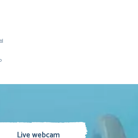
nl
0
Live webcam