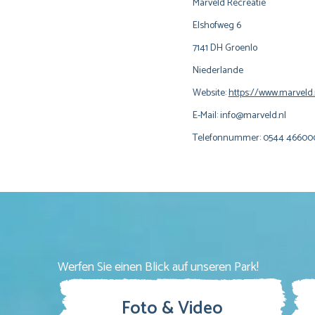
Marveld Recreatie
Elshofweg 6
7141 DH Groenlo
Niederlande
Website:
https://www.marveld.
E-Mail:
info@
marveld.nl
Telefonnummer: 0544 46600
Werfen Sie einen Blick auf unseren Park!
Foto & Video