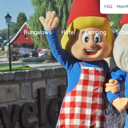
FAQ
MeinM
Bungalows
Hotel
Camping
Sch