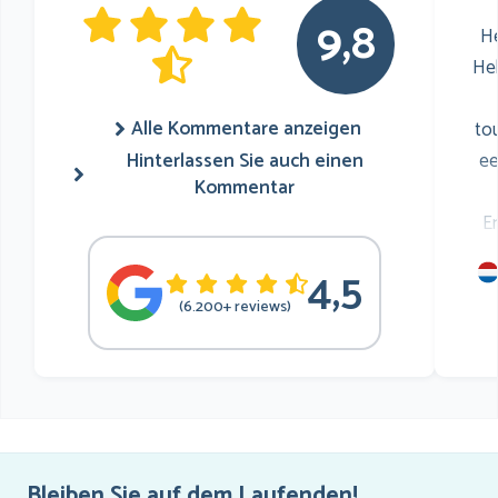
9,8
He
He
Alle Kommentare anzeigen
to
Hinterlassen Sie auch einen
ee
Kommentar
E
4,5
mu
(6.200+ reviews)
he
Bleiben Sie auf dem Laufenden!