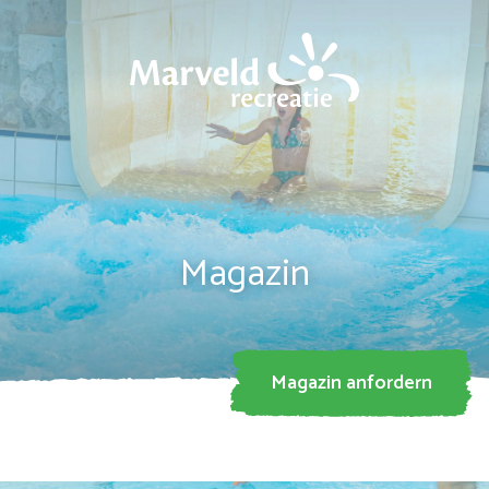
Vorname
*
Nachname
*
Magazin
Adresse
*
Magazin anfordern
Postleitzahl
*