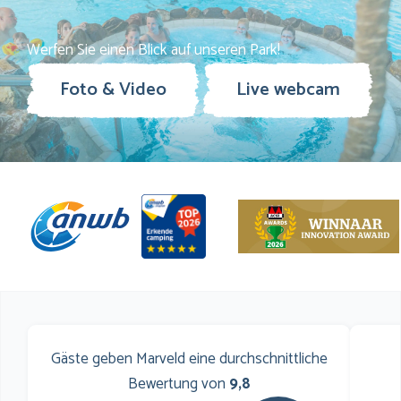
Stadt
*
Werfen Sie einen Blick auf unseren Park!
Foto & Video
Live webcam
E-Mail Adresse
*
Telefon Nummer
Gäste geben Marveld eine durchschnittliche
Bewertung von
9,8