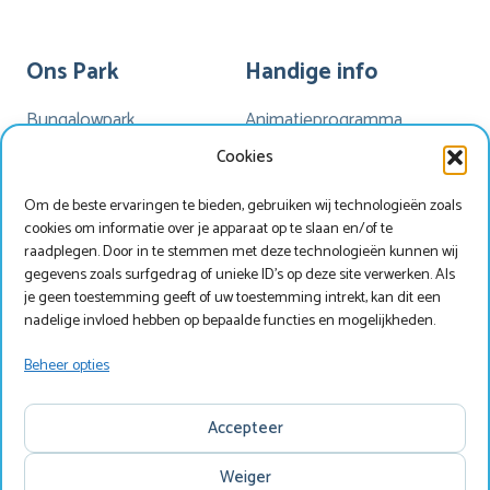
Ons Park
Handige info
Bungalowpark
Animatieprogramma
Kamperen
Mijn Marveld
Cookies
Hotel Havezate
Marveld App
Om de beste ervaringen te bieden, gebruiken wij technologieën zoals
Faciliteiten
Nieuwsbrieven
cookies om informatie over je apparaat op te slaan en/of te
Plattegrond
Nieuws
raadplegen. Door in te stemmen met deze technologieën kunnen wij
gegevens zoals surfgedrag of unieke ID's op deze site verwerken. Als
je geen toestemming geeft of uw toestemming intrekt, kan dit een
nadelige invloed hebben op bepaalde functies en mogelijkheden.
Werken bij Marveld?
Zoek & Boek
Beheer opties
Copyright © Marveld Recreatie
Accepteer
Website, ontwerp & techniek door
IdeeMedia
.
Disclaimer
Privacy
Copyright
Weiger