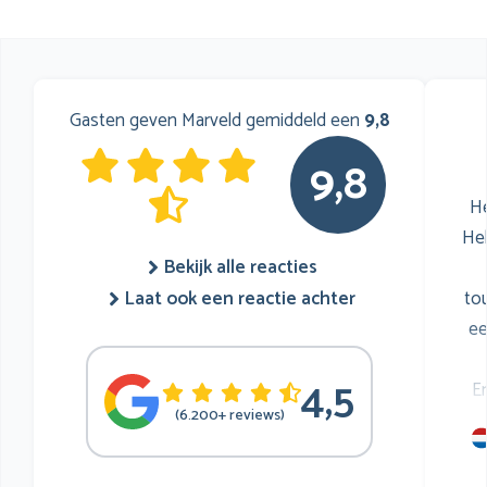
Gasten geven Marveld gemiddeld een
9,8
9,8
He
He
Bekijk alle reacties
to
Laat ook een reactie achter
ee
4,5
E
(6.200+ reviews)
mu
he