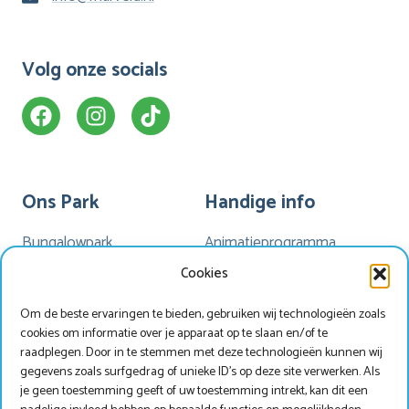
Volg onze socials
Ons Park
Handige info
Bungalowpark
Animatieprogramma
Kamperen
Mijn Marveld
Cookies
Hotel Havezate
Marveld App
Om de beste ervaringen te bieden, gebruiken wij technologieën zoals
Faciliteiten
Nieuwsbrieven
cookies om informatie over je apparaat op te slaan en/of te
Plattegrond
Nieuws
raadplegen. Door in te stemmen met deze technologieën kunnen wij
gegevens zoals surfgedrag of unieke ID's op deze site verwerken. Als
je geen toestemming geeft of uw toestemming intrekt, kan dit een