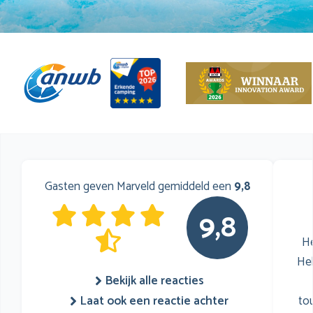
Gasten geven Marveld gemiddeld een
9,8
9,8
He
He
Bekijk alle reacties
to
Laat ook een reactie achter