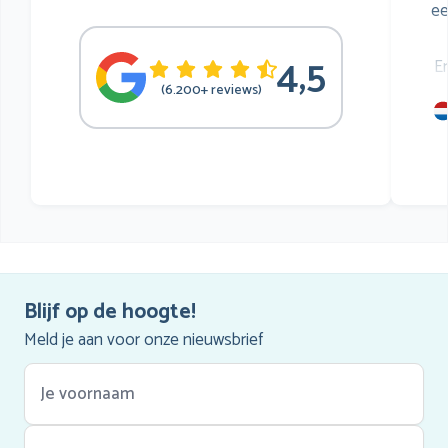
ee
4,5
E
(6.200+ reviews)
mu
he
Blijf op de hoogte!
Meld je aan voor onze nieuwsbrief