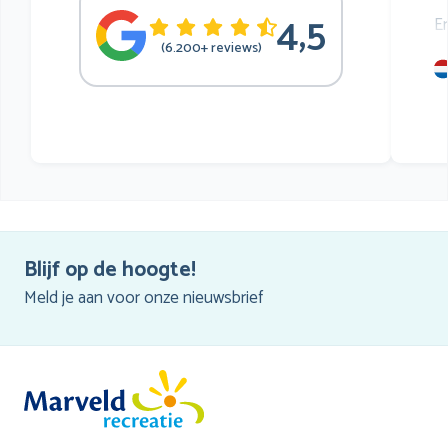
4,5
E
(6.200+ reviews)
mu
he
Blijf op de hoogte!
Meld je aan voor onze nieuwsbrief