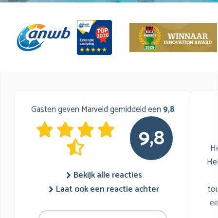
Gasten geven Marveld gemiddeld een
9,8
9,8
He
He
Bekijk alle reacties
to
Laat ook een reactie achter
ee