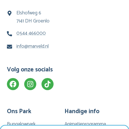
Elshofweg 6
7141 DH Groenlo
0544 466000
info@marveld.nl
Volg onze socials
Ons Park
Handige info
Bungalowpark
Animatieprogramma