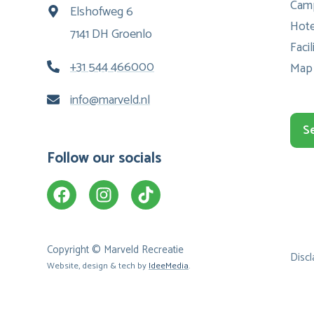
Cam
Elshofweg 6
Hote
7141 DH Groenlo
Facil
+31 544 466000
Map
info@marveld.nl
S
Follow our socials
Copyright © Marveld Recreatie
Discl
Website, design & tech by
IdeeMedia
.