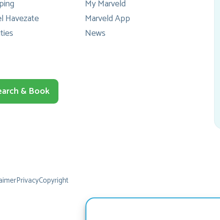
ping
My Marveld
l Havezate
Marveld App
sl
ities
News
b
he
en
earch & Book
naa
het
ied
er
E
g
aimer
Privacy
Copyright
tr
sp