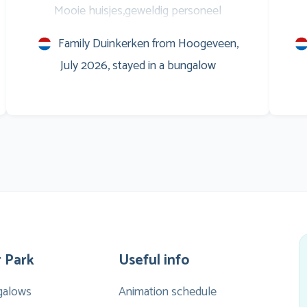
Mooie huisjes,geweldig personeel
Entertainment voor de jongeren,is ook prima
S
Family Duinkerken from Hoogeveen,
Savonds op het terras leuke muziek,en
w
July 2026, stayed in a bungalow
natuurlijk het WK voetbal op het scherm
Marveld is een verslaving Al sinds 1999 Groet
m
en zo doorgaan
Co
e
vin
g
zwe
 Park
Useful info
li
galows
Animation schedule
wa