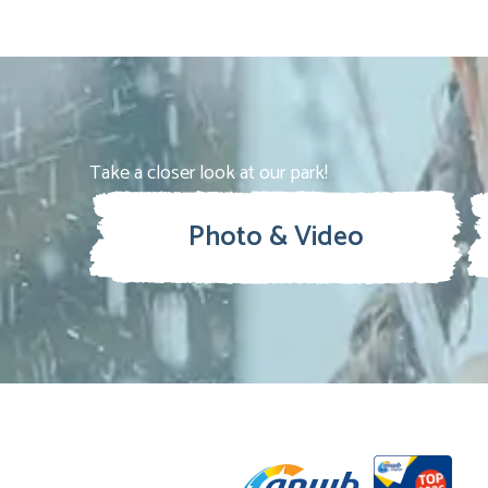
Take a closer look at our park!
Photo & Video