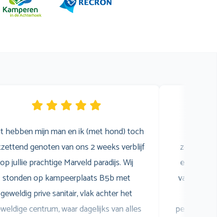
t hebben mijn man en ik (met hond) toch
Wij 
zettend genoten van ons 2 weeks verblijf
zomervaka
op jullie prachtige Marveld paradijs. Wij
een gezell
stonden op kampeerplaats B5b met
van het z
geweldig prive sanitair, vlak achter het
was sup
weldige centrum, waar dagelijks van alles
personeel i