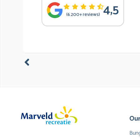
4,5
(6.200+ reviews)
Our
Bun