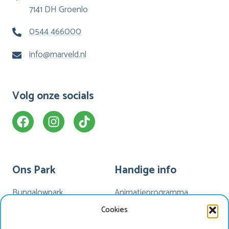
7141 DH Groenlo
0544 466000
info@marveld.nl
Volg onze socials
Ons Park
Handige info
Bungalowpark
Animatieprogramma
Kamperen
Mijn Marveld
Cookies
Hotel Havezate
Marveld App