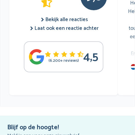
He
He
Bekijk alle reacties
to
Laat ook een reactie achter
ee
4,5
E
(6.200+ reviews)
mu
he
Blijf op de hoogte!