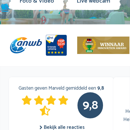
Foto & Video
Live webcam
Gasten geven Marveld gemiddeld een
9,8
9,8
He
He
Bekijk alle reacties