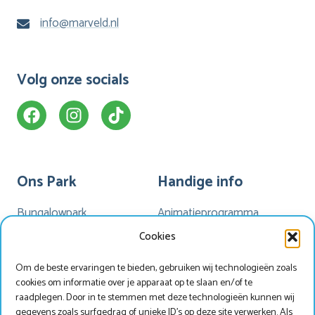
info@marveld.nl
Volg onze socials
Ons Park
Handige info
Bungalowpark
Animatieprogramma
Kamperen
Mijn Marveld
Cookies
Hotel Havezate
Marveld App
Om de beste ervaringen te bieden, gebruiken wij technologieën zoals
Faciliteiten
Nieuwsbrieven
cookies om informatie over je apparaat op te slaan en/of te
Plattegrond
Nieuws
raadplegen. Door in te stemmen met deze technologieën kunnen wij
gegevens zoals surfgedrag of unieke ID's op deze site verwerken. Als