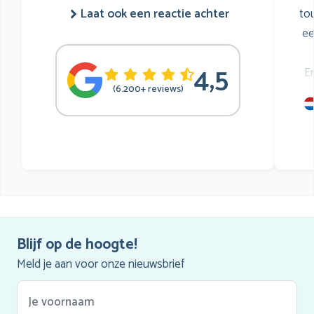
to
Laat ook een reactie achter
ee
4,5
E
(6.200+ reviews)
mu
he
Blijf op de hoogte!
Meld je aan voor onze nieuwsbrief