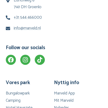
Elshofweg 6
7141 DH Groenlo
+31 544 466000
info@marveld.nl
Follow our socials
Vores park
Nyttig info
Bungalowpark
Marveld App
Camping
Mit Marveld
Hotel Havezate
Nyheder