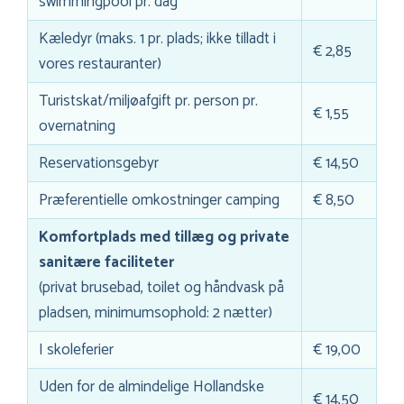
swimmingpool pr. dag
Kæledyr (maks. 1 pr. plads; ikke tilladt i
€ 2,85
vores restauranter)
Turistskat/miljøafgift pr. person pr.
€ 1,55
overnatning
Reservationsgebyr
€ 14,50
Præferentielle omkostninger camping
€ 8,50
Komfortplads med tillæg og private
sanitære faciliteter
(privat brusebad, toilet og håndvask på
pladsen, minimumsophold: 2 nætter)
I skoleferier
€ 19,00
Uden for de almindelige Hollandske
€ 14,50