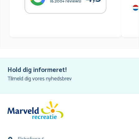
(6.200+ reviews)
mu
he
Hold dig informeret!
Tilmeld dig vores nyhedsbrev