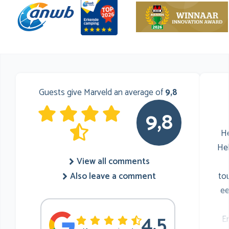
Guests give Marveld an average of
9,8
9,8
He
He
View all comments
to
Also leave a comment
ee
4,5
E