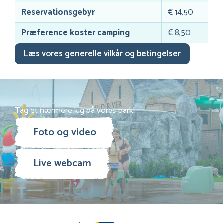
Reservationsgebyr
€ 14,50
Præference koster camping
€ 8,50
Læs vores generelle vilkår og betingelser
Tag et nærmere kig på vores park!
Foto og video
Live webcam