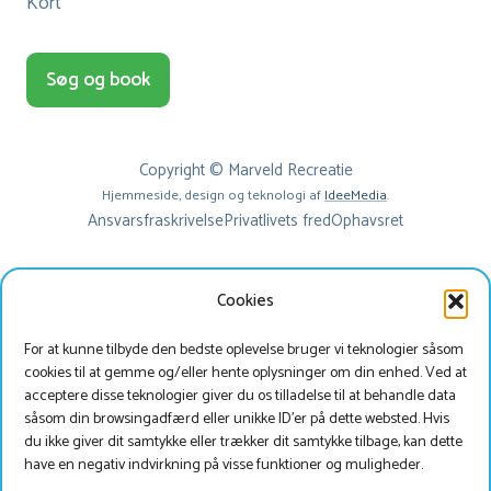
Kort
Søg og book
Copyright © Marveld Recreatie
Hjemmeside, design og teknologi af
IdeeMedia
.
Ansvarsfraskrivelse
Privatlivets fred
Ophavsret
Cookies
For at kunne tilbyde den bedste oplevelse bruger vi teknologier såsom
cookies til at gemme og/eller hente oplysninger om din enhed. Ved at
acceptere disse teknologier giver du os tilladelse til at behandle data
såsom din browsingadfærd eller unikke ID'er på dette websted. Hvis
du ikke giver dit samtykke eller trækker dit samtykke tilbage, kan dette
Beste bezoeker
have en negativ indvirkning på visse funktioner og muligheder.