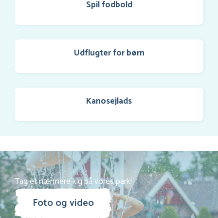
Spil fodbold
Udflugter for børn
Kanosejlads
Tag et nærmere kig på vores park!
Foto og video