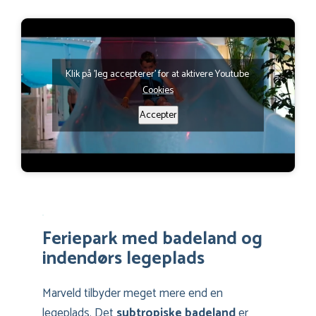
Klik på 'Jeg accepterer' for at aktivere Youtube
Cookies
Accepter
Feriepark med badeland og
indendørs legeplads
Marveld tilbyder meget mere end en
legeplads. Det
subtropiske badeland
er