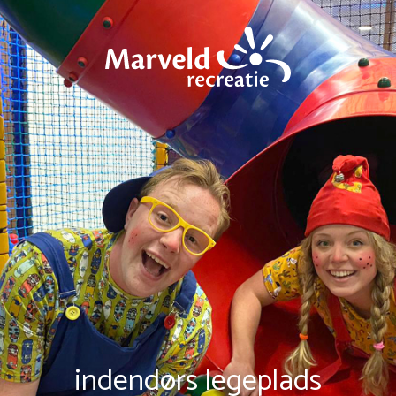
indendørs legeplads