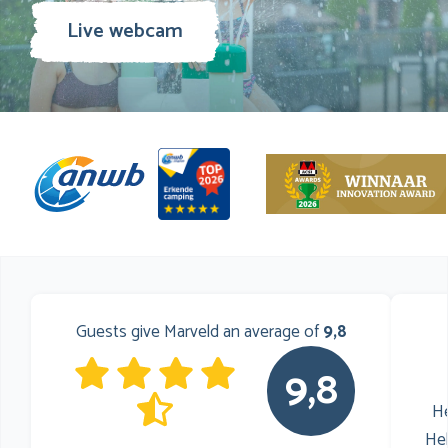
Live webcam
Guests give Marveld an average of
9,8
9,8
He
He