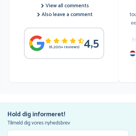
View all comments
to
Also leave a comment
ee
4,5
E
(6.200+ reviews)
mu
he
Hold dig informeret!
Tilmeld dig vores nyhedsbrev