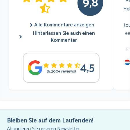
9,8
He
He
Alle Kommentare anzeigen
to
Hinterlassen Sie auch einen
ee
Kommentar
E
4,5
mu
(6.200+ reviews)
he
Bleiben Sie auf dem Laufenden!
Abonnieren Sie unseren Newsletter