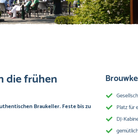
n die frühen
Brouwke
Gesellsc
thentischen Braukeller. Feste bis zu
Platz für
DJ-Kabin
gemütlic