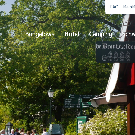
FAQ
MeinM
Bungalows
Hotel
Camping
Sch