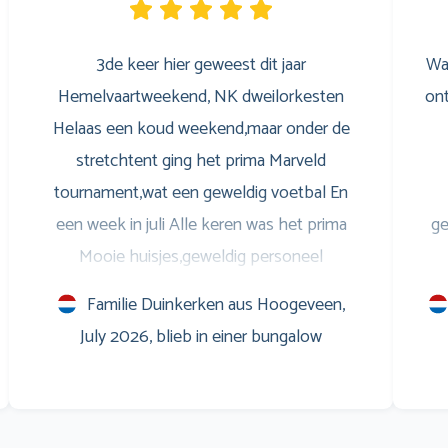
3de keer hier geweest dit jaar
Wa
Hemelvaartweekend, NK dweilorkesten
ont
Helaas een koud weekend,maar onder de
stretchtent ging het prima Marveld
tournament,wat een geweldig voetbal En
een week in juli Alle keren was het prima
ge
Mooie huisjes,geweldig personeel
Entertainment voor de jongeren,is ook prima
S
Familie Duinkerken aus Hoogeveen,
Savonds op het terras leuke muziek,en
w
July 2026, blieb in einer bungalow
natuurlijk het WK voetbal op het scherm
Marveld is een verslaving Al sinds 1999 Groet
m
en zo doorgaan