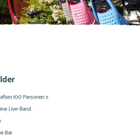
lder
haften 100 Personen ±
 eine Live-Band
e
he Bar