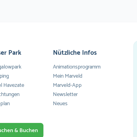
Co
e
vin
g
zwe
er Park
Nützliche Infos
li
galowpark
Animationsprogramm
wa
ping
Mein Marveld
l Havezate
Marveld-App
sl
ichtungen
Newsletter
b
plan
Neues
he
en
uchen & Buchen