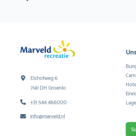
Uns
Bun
Cam
Elshofweg 6
Hote
7141 DH Groenlo
Einr
+31 544 466000
Lage
info@marveld.nl
S