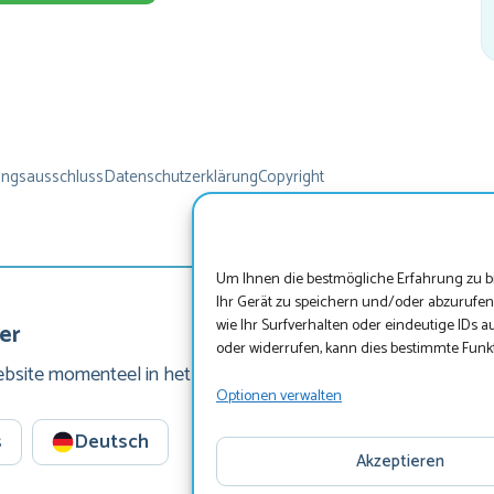
naa
het
ied
er
E
g
ungsausschluss
Datenschutzerklärung
Copyright
tr
sp
e
Um Ihnen die bestmögliche Erfahrung zu bi
Ihr Gerät zu speichern und/oder abzurufe
v
wie Ihr Surfverhalten oder eindeutige IDs a
er
oder widerrufen, kann dies bestimmte Funk
fie
ebsite momenteel in het Duits, wil je onze website bezoeken 
Optionen verwalten
ch
s
Deutsch
ond
Akzeptieren