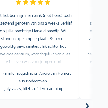
t hebben mijn man en ik (met hond) toch
Wij 
zettend genoten van ons 2 weeks verblijf
zomervaka
op jullie prachtige Marveld paradijs. Wij
een gezell
stonden op kampeerplaats B5b met
van het z
geweldig prive sanitair, vlak achter het
was sup
weldige centrum, waar dagelijks van alles
personeel i
te beleven was voor jong en oud.
6 heeft zi
pringkussen, animatie noem maar op. Er
bommelw
Familie Jacqueline en Andre van Hemert
Fami
aren veel goede restaurants (ook goed
genoten! E
aus Bodegraven,
July 2
betaalbaar) waar wij veel gebruik van
opnoemen
July 2026, blieb auf dem camping
aakten. Waaronder een goede Pizzeria,
hertog Jan
Pannenkoeken, A la Carte, Buffet, Life &
ook niet ko