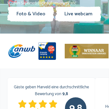
Werfen Sie einen Blick auf unseren Park!
Foto & Video
Live webcam
Gäste geben Marveld eine durchschnittliche
Bewertung von
9,8
9,8
He