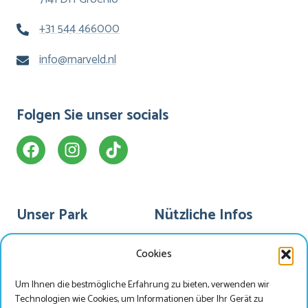
+31 544 466000
info@marveld.nl
Folgen Sie unser socials
Unser Park
Nützliche Infos
Bungalowpark
Animationsprogramm
Cookies
Camping
Mein Marveld
Um Ihnen die bestmögliche Erfahrung zu bieten, verwenden wir
Hotel Havezate
Marveld-App
Technologien wie Cookies, um Informationen über Ihr Gerät zu
Einrichtungen
Newsletter