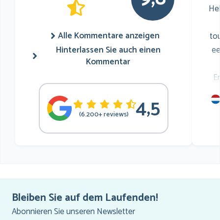
He
Alle Kommentare anzeigen
to
Hinterlassen Sie auch einen
ee
Kommentar
E
4,5
mu
(6.200+ reviews)
he
Bleiben Sie auf dem Laufenden!
Abonnieren Sie unseren Newsletter