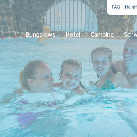
FAQ
MeinM
Bungalows
Hotel
Camping
Sch