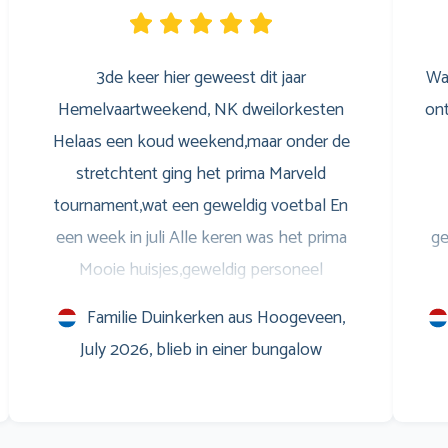
3de keer hier geweest dit jaar
Wa
Hemelvaartweekend, NK dweilorkesten
ont
Helaas een koud weekend,maar onder de
stretchtent ging het prima Marveld
tournament,wat een geweldig voetbal En
een week in juli Alle keren was het prima
ge
Mooie huisjes,geweldig personeel
Entertainment voor de jongeren,is ook prima
S
Familie Duinkerken aus Hoogeveen,
Savonds op het terras leuke muziek,en
w
July 2026, blieb in einer bungalow
natuurlijk het WK voetbal op het scherm
Marveld is een verslaving Al sinds 1999 Groet
m
en zo doorgaan