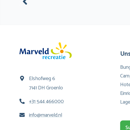
Uns
Bun
Cam
Elshofweg 6
Hote
7141 DH Groenlo
Einr
+31 544 466000
Lage
info@marveld.nl
S