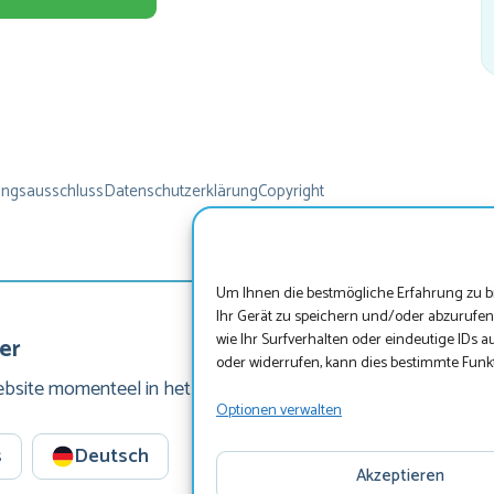
naa
het
ied
er
E
g
ungsausschluss
Datenschutzerklärung
Copyright
tr
sp
Um Ihnen die bestmögliche Erfahrung zu bi
e
Ihr Gerät zu speichern und/oder abzurufe
v
wie Ihr Surfverhalten oder eindeutige IDs a
er
oder widerrufen, kann dies bestimmte Funk
fie
ebsite momenteel in het Duits, wil je onze website bezoeken 
Optionen verwalten
ch
s
Deutsch
ond
Akzeptieren