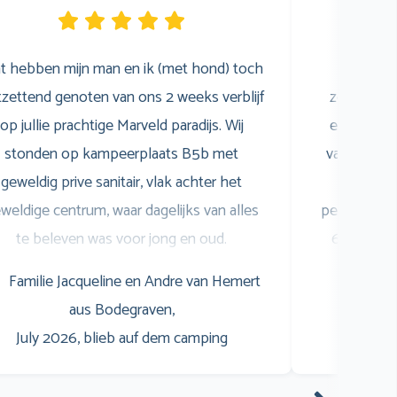
t hebben mijn man en ik (met hond) toch
Wij 
zettend genoten van ons 2 weeks verblijf
zomervaka
op jullie prachtige Marveld paradijs. Wij
een gezell
stonden op kampeerplaats B5b met
van het z
geweldig prive sanitair, vlak achter het
was sup
weldige centrum, waar dagelijks van alles
personeel i
te beleven was voor jong en oud.
6 heeft zi
pringkussen, animatie noem maar op. Er
bommelw
Familie Jacqueline en Andre van Hemert
Fami
aren veel goede restaurants (ook goed
genoten! E
aus Bodegraven,
July 2
betaalbaar) waar wij veel gebruik van
opnoemen
July 2026, blieb auf dem camping
aakten. Waaronder een goede Pizzeria,
hertog Jan
Pannenkoeken, A la Carte, Buffet, Life &
ook niet ko