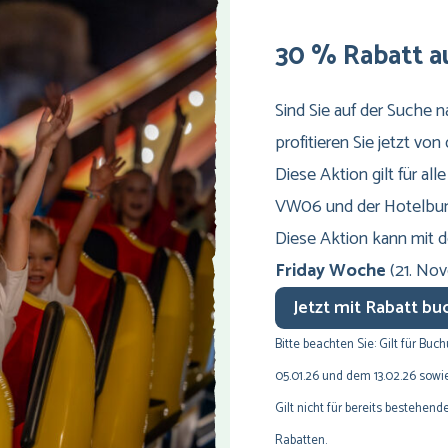
30 % Rabatt a
Sind Sie auf der Suche
profitieren Sie jetzt vo
Diese Aktion gilt für 
VW06 und der Hotelbu
Diese Aktion kann mit
Friday Woche
(21. No
Jetzt mit Rabatt b
Bitte beachten Sie: Gilt für 
05.01.26 und dem 13.02.26 sowi
Gilt nicht für bereits bestehe
Rabatten.