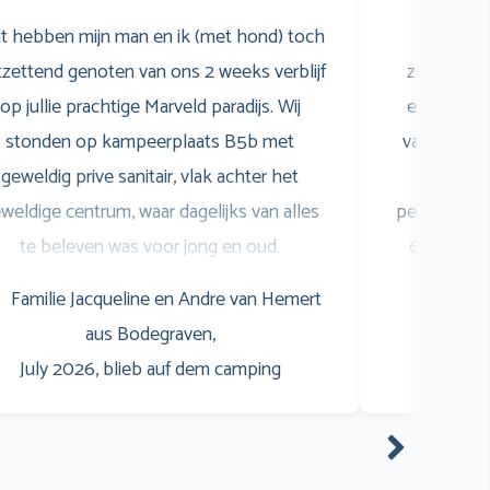
t hebben mijn man en ik (met hond) toch
Wij 
zettend genoten van ons 2 weeks verblijf
zomervaka
op jullie prachtige Marveld paradijs. Wij
een gezell
stonden op kampeerplaats B5b met
van het z
geweldig prive sanitair, vlak achter het
was sup
weldige centrum, waar dagelijks van alles
personeel i
te beleven was voor jong en oud.
6 heeft zi
pringkussen, animatie noem maar op. Er
bommelw
Familie Jacqueline en Andre van Hemert
Fami
aren veel goede restaurants (ook goed
genoten! E
aus Bodegraven,
July 2
betaalbaar) waar wij veel gebruik van
opnoemen
July 2026, blieb auf dem camping
aakten. Waaronder een goede Pizzeria,
hertog Jan
Pannenkoeken, A la Carte, Buffet, Life &
ook niet ko
oking, en tevens extra ook een snackbar
niks te kl