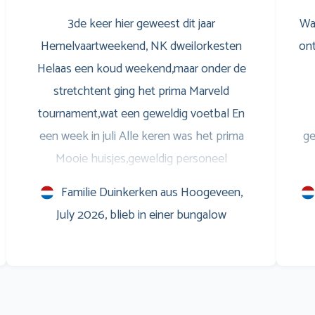
3de keer hier geweest dit jaar
Wa
Hemelvaartweekend, NK dweilorkesten
ont
Helaas een koud weekend,maar onder de
stretchtent ging het prima Marveld
tournament,wat een geweldig voetbal En
een week in juli Alle keren was het prima
ge
Mooie huisjes,geweldig personeel
Entertainment voor de jongeren,is ook prima
S
Familie Duinkerken aus Hoogeveen,
Savonds op het terras leuke muziek,en
w
July 2026, blieb in einer bungalow
natuurlijk het WK voetbal op het scherm
Marveld is een verslaving Al sinds 1999 Groet
m
en zo doorgaan
Co