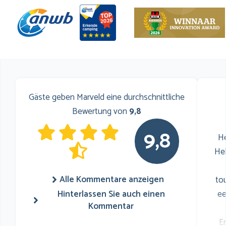
Gäste geben Marveld eine durchschnittliche
Bewertung von
9,8
9,8
He
He
Alle Kommentare anzeigen
to
Hinterlassen Sie auch einen
ee
Kommentar
E