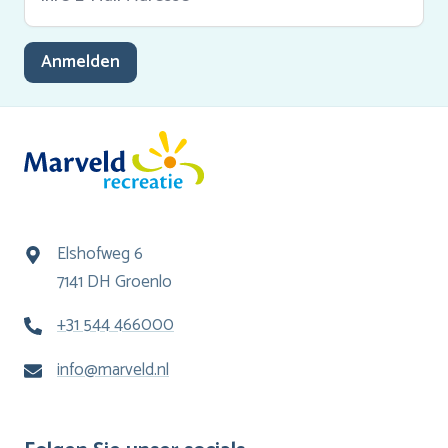
Anmelden
Elshofweg 6
7141 DH Groenlo
+31 544 466000
info@marveld.nl