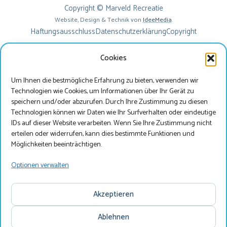
Copyright © Marveld Recreatie
Website, Design & Technik von
IdeeMedia
.
Haftungsausschluss
Datenschutzerklärung
Copyright
Cookies
Um Ihnen die bestmögliche Erfahrung zu bieten, verwenden wir
Technologien wie Cookies, um Informationen über Ihr Gerät zu
speichern und/oder abzurufen. Durch Ihre Zustimmung zu diesen
Technologien können wir Daten wie Ihr Surfverhalten oder eindeutige
IDs auf dieser Website verarbeiten. Wenn Sie Ihre Zustimmung nicht
erteilen oder widerrufen, kann dies bestimmte Funktionen und
Beste bezoeker
Möglichkeiten beeinträchtigen.
Je bekijkt onze website momenteel in het Duits, wil je
Optionen verwalten
onze website bezoeken in het Nederlands?
Akzeptieren
Nederlands
Ablehnen