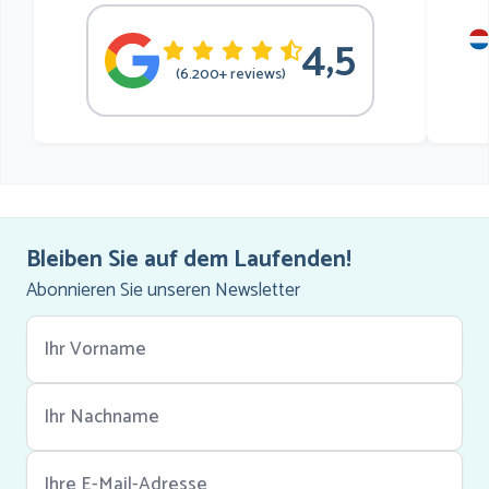
4,5
mu
(6.200+ reviews)
he
Bleiben Sie auf dem Laufenden!
Abonnieren Sie unseren Newsletter