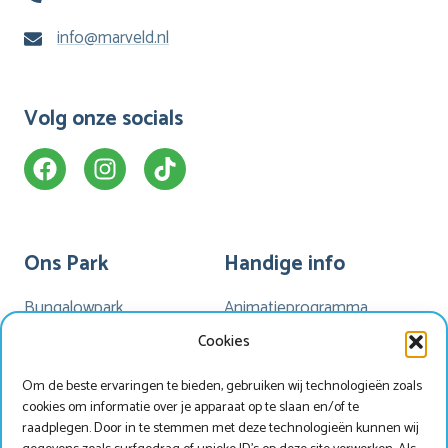
info@marveld.nl
Volg onze socials
Ons Park
Handige info
Bungalowpark
Animatieprogramma
Kamperen
Mijn Marveld
Cookies
Hotel Havezate
Marveld App
Om de beste ervaringen te bieden, gebruiken wij technologieën zoals
Faciliteiten
Nieuwsbrieven
cookies om informatie over je apparaat op te slaan en/of te
Plattegrond
Nieuws
raadplegen. Door in te stemmen met deze technologieën kunnen wij