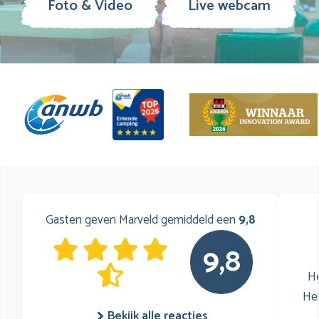
Foto & Video
Live webcam
Gasten geven Marveld gemiddeld een
9,8
9,8
He
He
Bekijk alle reacties