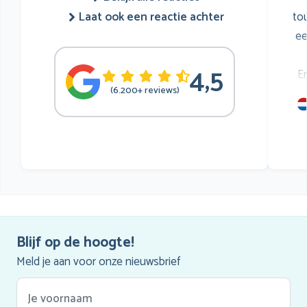
to
Laat ook een reactie achter
ee
4,5
E
(6.200+ reviews)
mu
he
Blijf op de hoogte!
Meld je aan voor onze nieuwsbrief