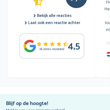
He
He
Bekijk alle reacties
to
Laat ook een reactie achter
ee
4,5
E
(6.200+ reviews)
mu
he
Blijf op de hoogte!