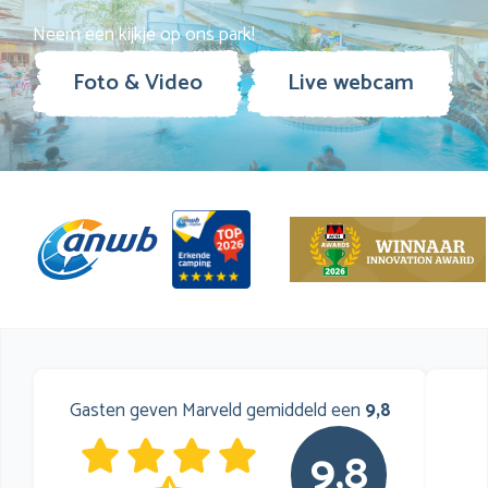
Neem een kijkje op ons park!
Foto & Video
Live webcam
Gasten geven Marveld gemiddeld een
9,8
9,8