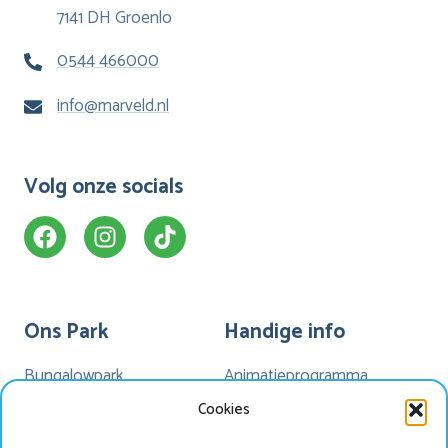
7141 DH Groenlo
0544 466000
info@marveld.nl
Volg onze socials
Ons Park
Handige info
Bungalowpark
Animatieprogramma
Kamperen
Mijn Marveld
Cookies
Hotel Havezate
Marveld App