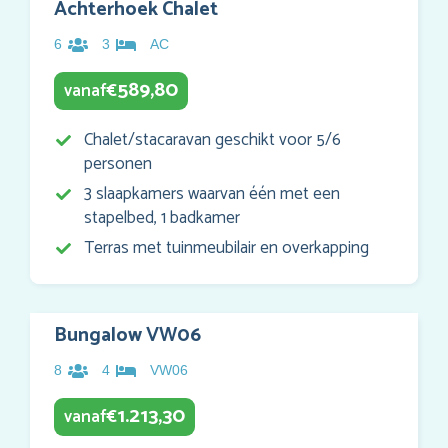
Achterhoek Chalet
6
3
AC
589,80
vanaf
€
Chalet/stacaravan geschikt voor 5/6
personen
3 slaapkamers waarvan één met een
stapelbed, 1 badkamer
Terras met tuinmeubilair en overkapping
Bungalow VW06
8
4
VW06
1.213,30
vanaf
€