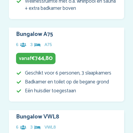
Wellnessruimte met o.a. whirlpool en sauna
+ extra badkamer boven
Bungalow A75
6
3
A75
744,80
vanaf
€
Geschikt voor 6 personen, 3 slaapkamers
Badkamer en toilet op de begane grond
Eén huisdier toegestaan
Bungalow VWL8
6
3
VWL8