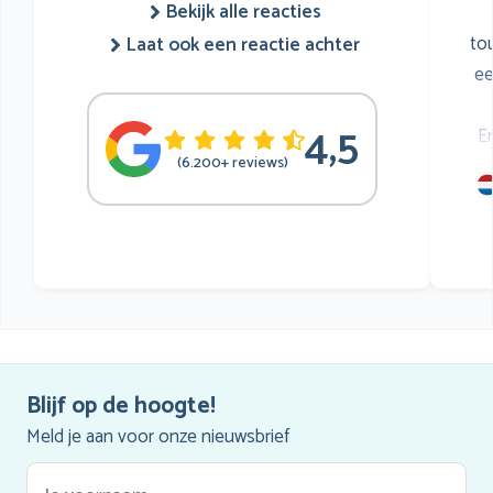
Bekijk alle reacties
to
Laat ook een reactie achter
ee
4,5
E
(6.200+ reviews)
mu
he
Blijf op de hoogte!
Meld je aan voor onze nieuwsbrief