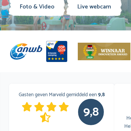
Foto & Video
Live webcam
Gasten geven Marveld gemiddeld een
9,8
9,8
He
He