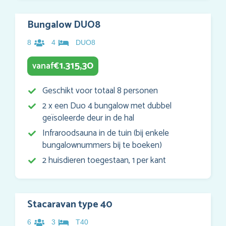
Bungalow DUO8
8
4
DUO8
1.315,30
vanaf
€
Geschikt voor totaal 8 personen
2 x een Duo 4 bungalow met dubbel
geïsoleerde deur in de hal
Infraroodsauna in de tuin (bij enkele
bungalownummers bij te boeken)
2 huisdieren toegestaan, 1 per kant
Stacaravan type 40
6
3
T40