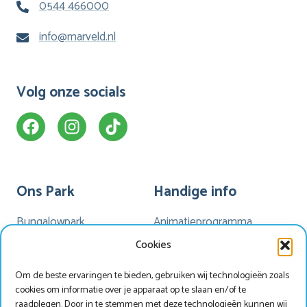
0544 466000
info@marveld.nl
Volg onze socials
Ons Park
Handige info
Bungalowpark
Animatieprogramma
Kamperen
Mijn Marveld
Cookies
Hotel Havezate
Marveld App
Om de beste ervaringen te bieden, gebruiken wij technologieën zoals
Faciliteiten
Nieuwsbrieven
cookies om informatie over je apparaat op te slaan en/of te
Plattegrond
Nieuws
raadplegen. Door in te stemmen met deze technologieën kunnen wij