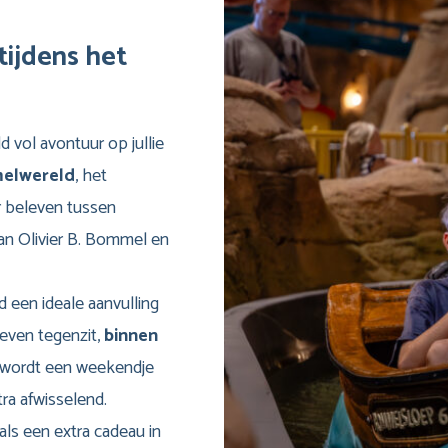
ijdens het
ld vol avontuur op jullie
elwereld
, het
r beleven tussen
van Olivier B. Bommel en
 een ideale aanvulling
r even tegenzit,
binnen
 wordt een weekendje
tra afwisselend.
ls een extra cadeau in