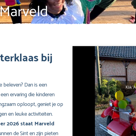
j Marveld
erklaas bij
te beleven? Dan is een
Klik 
een ervaring die kinderen
langzaam oploopt, geniet je op
en en leuke activiteiten.
er 2026 staat Marveld
unnen de Sint en zijn pieten