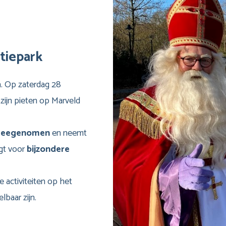
tiepark
n. Op zaterdag 28
ijn pieten op Marveld
e meegenomen
en neemt
rgt voor
bijzondere
e activiteiten op het
lbaar zijn.