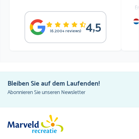
E
4,5
mu
(6.200+ reviews)
he
Bleiben Sie auf dem Laufenden!
Abonnieren Sie unseren Newsletter