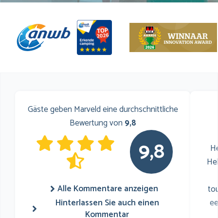
Gäste geben Marveld eine durchschnittliche
Bewertung von
9,8
9,8
He
He
Alle Kommentare anzeigen
to
Hinterlassen Sie auch einen
ee
Kommentar