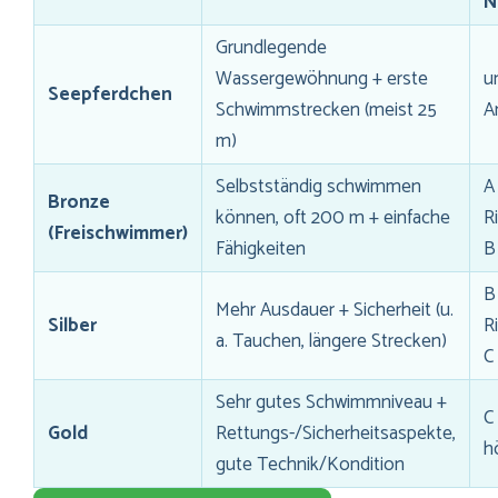
N
Grundlegende
Wassergewöhnung + erste
u
Seepferdchen
Schwimmstrecken (meist 25
A
m)
Selbstständig schwimmen
A
Bronze
können, oft 200 m + einfache
R
(Freischwimmer)
Fähigkeiten
B
B
Mehr Ausdauer + Sicherheit (u.
Silber
R
a. Tauchen, längere Strecken)
C
Sehr gutes Schwimmniveau +
C
Gold
Rettungs-/Sicherheitsaspekte,
h
gute Technik/Kondition