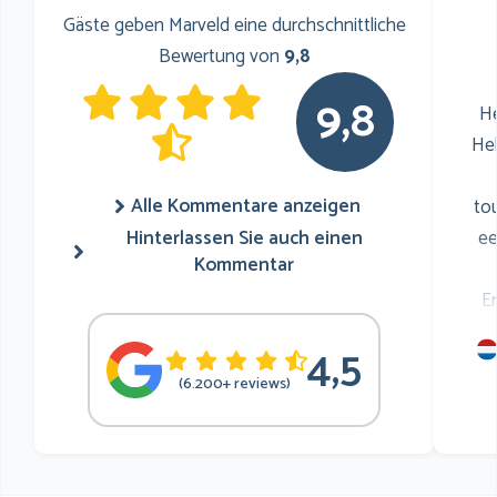
Gäste geben Marveld eine durchschnittliche
Bewertung von
9,8
9,8
He
He
Alle Kommentare anzeigen
to
Hinterlassen Sie auch einen
ee
Kommentar
E
4,5
mu
(6.200+ reviews)
he