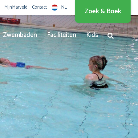
MijnMarveld
Contact
NL
Zoek & Boek
Nederlands
English
Zwembaden
Faciliteiten
Kids
Deutsch
Dansk