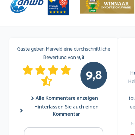
Gäste geben Marveld eine durchschnittliche
Bewertung von
9,8
9,8
He
He
Alle Kommentare anzeigen
to
Hinterlassen Sie auch einen
ee
Kommentar
E