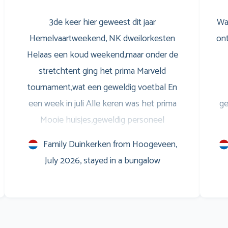
3de keer hier geweest dit jaar
Wa
Hemelvaartweekend, NK dweilorkesten
ont
Helaas een koud weekend,maar onder de
stretchtent ging het prima Marveld
tournament,wat een geweldig voetbal En
een week in juli Alle keren was het prima
ge
Mooie huisjes,geweldig personeel
Entertainment voor de jongeren,is ook prima
S
Family Duinkerken from Hoogeveen,
Savonds op het terras leuke muziek,en
w
July 2026, stayed in a bungalow
natuurlijk het WK voetbal op het scherm
Marveld is een verslaving Al sinds 1999 Groet
m
en zo doorgaan
Co