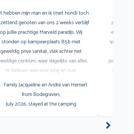
t hebben mijn man en ik (met hond) toch
Wij 
zettend genoten van ons 2 weeks verblijf
zomervaka
op jullie prachtige Marveld paradijs. Wij
een gezell
stonden op kampeerplaats B5b met
van het z
geweldig prive sanitair, vlak achter het
was sup
weldige centrum, waar dagelijks van alles
personeel i
te beleven was voor jong en oud.
6 heeft zi
pringkussen, animatie noem maar op. Er
bommelw
Family Jacqueline en Andre van Hemert
Fami
aren veel goede restaurants (ook goed
genoten! E
from Bodegraven,
July 
betaalbaar) waar wij veel gebruik van
opnoemen
July 2026, stayed at the camping
aakten. Waaronder een goede Pizzeria,
hertog Jan
Pannenkoeken, A la Carte, Buffet, Life &
ook niet ko
oking, en tevens extra ook een snackbar
niks te kl