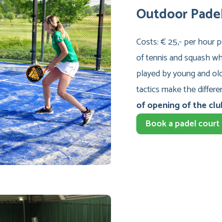
Outdoor Pade
Costs: € 25,- per hour p
of tennis and squash wh
played by young and old 
tactics make the differ
of opening of the clu
Book a padel court