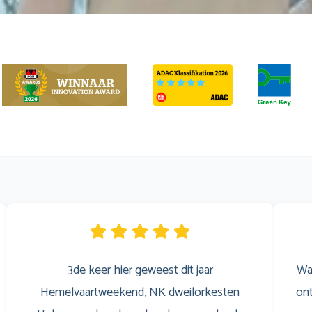
3de keer hier geweest dit jaar
Wa
Hemelvaartweekend, NK dweilorkesten
ont