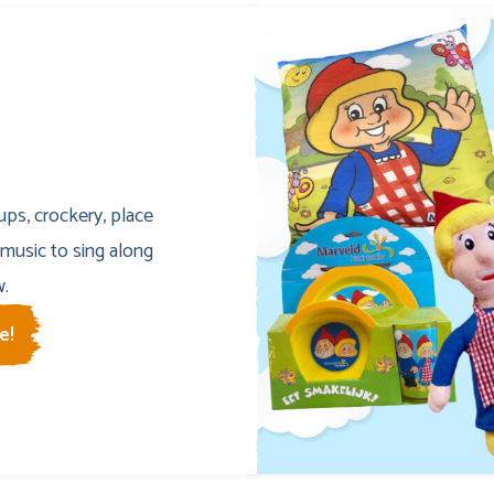
ps, crockery, place
music to sing along
w.
e!