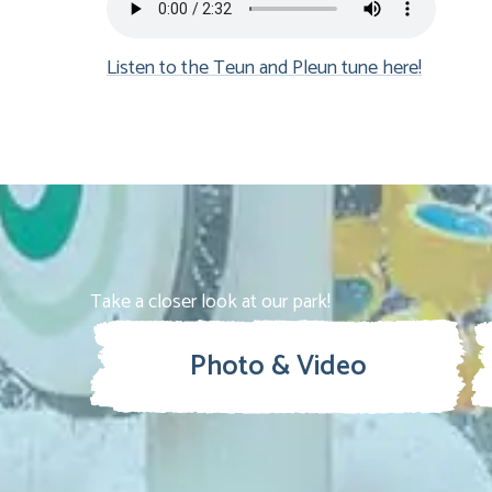
Listen to the Teun and Pleun tune here!
Take a closer look at our park!
Photo & Video