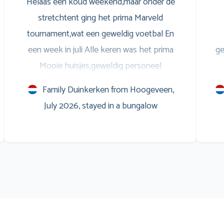
Helaas een koud weekend,maar onder de
stretchtent ging het prima Marveld
tournament,wat een geweldig voetbal En
een week in juli Alle keren was het prima
ge
Mooie huisjes,geweldig personeel
Entertainment voor de jongeren,is ook prima
S
Family Duinkerken from Hoogeveen,
Savonds op het terras leuke muziek,en
w
July 2026, stayed in a bungalow
natuurlijk het WK voetbal op het scherm
Marveld is een verslaving Al sinds 1999 Groet
m
en zo doorgaan
Co
e
vin
g