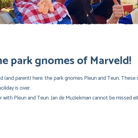
he park gnomes of Marveld!
ild (and parent) here: the park gnomes Pleun and Teun. These 
liday is over.
r with Pleun and Teun. Jan de Muziekman cannot be missed eit