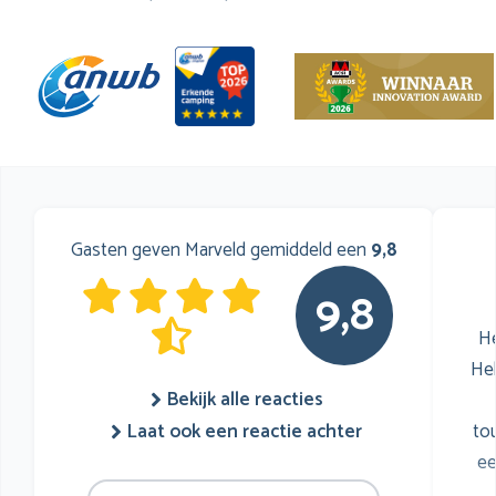
Gasten geven Marveld gemiddeld een
9,8
9,8
He
He
Bekijk alle reacties
to
Laat ook een reactie achter
ee