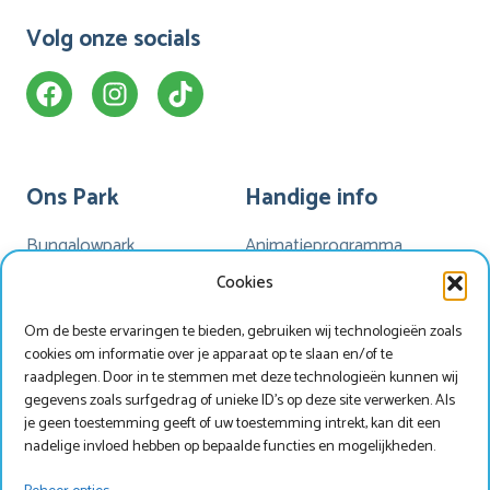
Volg onze socials
Ons Park
Handige info
Bungalowpark
Animatieprogramma
Kamperen
Mijn Marveld
Cookies
Hotel Havezate
Marveld App
Om de beste ervaringen te bieden, gebruiken wij technologieën zoals
Faciliteiten
Nieuwsbrieven
cookies om informatie over je apparaat op te slaan en/of te
Plattegrond
Nieuws
raadplegen. Door in te stemmen met deze technologieën kunnen wij
gegevens zoals surfgedrag of unieke ID's op deze site verwerken. Als
je geen toestemming geeft of uw toestemming intrekt, kan dit een
nadelige invloed hebben op bepaalde functies en mogelijkheden.
Werken bij Marveld?
Zoek & Boek