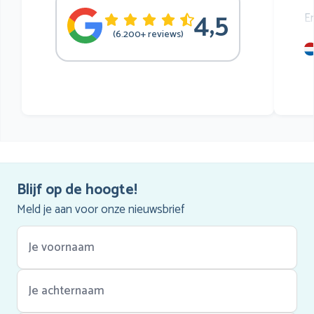
4,5
E
(6.200+ reviews)
mu
he
Blijf op de hoogte!
Meld je aan voor onze nieuwsbrief