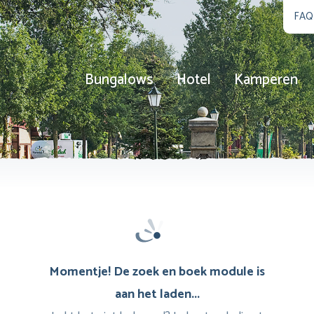
FAQ
Bungalows
Hotel
Kamperen
Momentje! De zoek en boek module is
aan het laden...