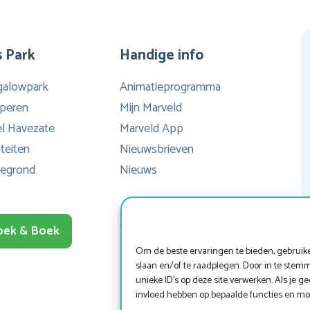
g
zwe
 Park
Handige info
li
galowpark
Animatieprogramma
wa
peren
Mijn Marveld
l Havezate
Marveld App
sl
iteiten
Nieuwsbrieven
b
tegrond
Nieuws
he
en
Werken bij Marveld?
oek & Boek
naa
Om de beste ervaringen te bieden, gebruike
slaan en/of te raadplegen. Door in te ste
het
unieke ID's op deze site verwerken. Als je 
ied
invloed hebben op bepaalde functies en mo