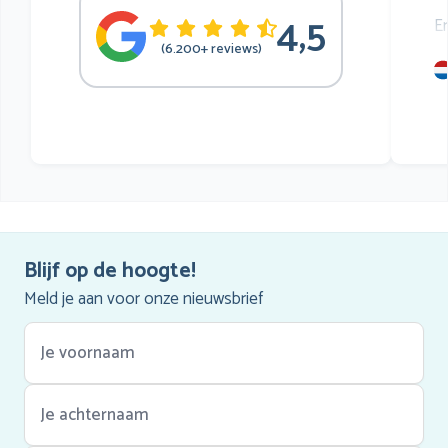
4,5
E
(6.200+ reviews)
mu
he
Blijf op de hoogte!
Meld je aan voor onze nieuwsbrief