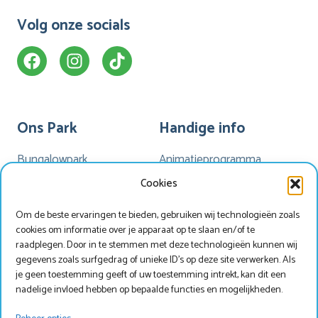
Volg onze socials
Ons Park
Handige info
Bungalowpark
Animatieprogramma
Kamperen
Mijn Marveld
Cookies
Hotel Havezate
Marveld App
Om de beste ervaringen te bieden, gebruiken wij technologieën zoals
Faciliteiten
Nieuwsbrieven
cookies om informatie over je apparaat op te slaan en/of te
Plattegrond
Nieuws
raadplegen. Door in te stemmen met deze technologieën kunnen wij
gegevens zoals surfgedrag of unieke ID's op deze site verwerken. Als
je geen toestemming geeft of uw toestemming intrekt, kan dit een
nadelige invloed hebben op bepaalde functies en mogelijkheden.
Werken bij Marveld?
Zoek & Boek