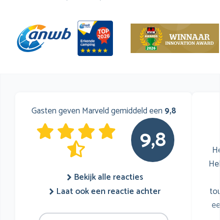
Gasten geven Marveld gemiddeld een
9,8
9,8
He
He
Bekijk alle reacties
to
Laat ook een reactie achter
ee