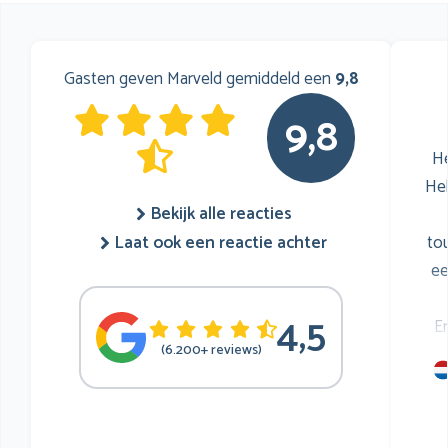
Gasten geven Marveld gemiddeld een
9,8
9,8
He
He
Bekijk alle reacties
to
Laat ook een reactie achter
ee
4,5
E
(6.200+ reviews)
mu
he