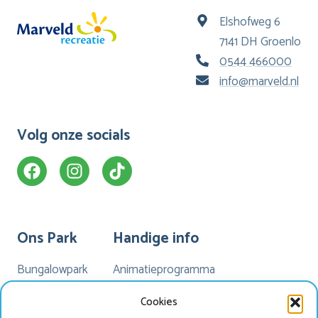
Elshofweg 6
7141 DH Groenlo
0544 466000
info@marveld.nl
Volg onze socials
Ons Park
Handige info
Bungalowpark
Animatieprogramma
Kamperen
Mijn Marveld
Cookies
Hotel Havezate
Marveld App