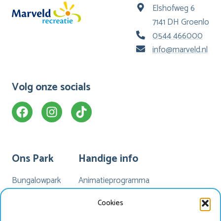
Elshofweg 6
7141 DH Groenlo
0544 466000
info@marveld.nl
Volg onze socials
Ons Park
Handige info
Bungalowpark
Animatieprogramma
Kamperen
Mijn Marveld
Cookies
Hotel Havezate
Marveld App