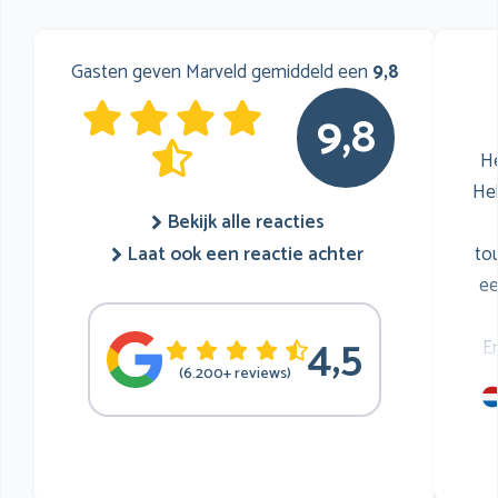
Gasten geven Marveld gemiddeld een
9,8
9,8
He
He
Bekijk alle reacties
to
Laat ook een reactie achter
ee
4,5
E
(6.200+ reviews)
mu
he