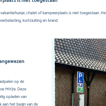
plaats is niet toegestaan
vakantiehuisje, chalet of kampeerplaats is niet toegestaan. Het
erbelasting, kortsluiting en brand.
 aangewezen
laadpalen op de
alow MH39. Deze
eilig opladen van
k aan het begin van de