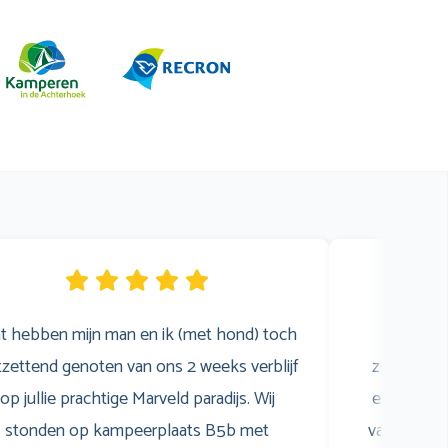
t hebben mijn man en ik (met hond) toch
Wij 
zettend genoten van ons 2 weeks verblijf
zomervaka
op jullie prachtige Marveld paradijs. Wij
een gezell
stonden op kampeerplaats B5b met
van het z