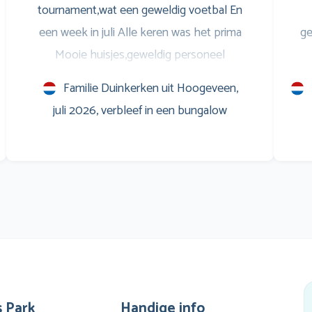
tournament,wat een geweldig voetbal En
een week in juli Alle keren was het prima
ge
Mooie huisjes,geweldig personeel
Entertainment voor de jongeren,is ook prima
S
Familie Duinkerken uit Hoogeveen,
Savonds op het terras leuke muziek,en
w
juli 2026, verbleef in een bungalow
natuurlijk het WK voetbal op het scherm
Marveld is een verslaving Al sinds 1999 Groet
m
en zo doorgaan
Co
e
vin
g
zwe
 Park
Handige info