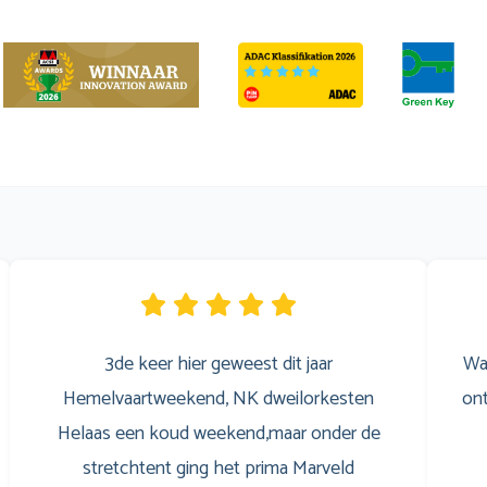
3de keer hier geweest dit jaar
Wa
Hemelvaartweekend, NK dweilorkesten
ont
Helaas een koud weekend,maar onder de
stretchtent ging het prima Marveld