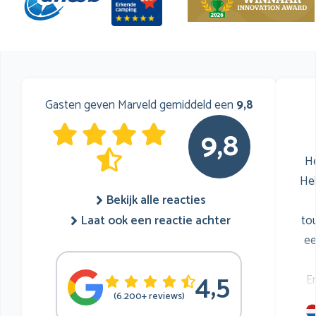
Gasten geven Marveld gemiddeld een
9,8
9,8
He
He
Bekijk alle reacties
to
Laat ook een reactie achter
ee
4,5
E
(6.200+ reviews)