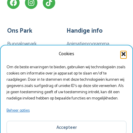
Ons Park
Handige info
Bungalowpark
Animatieprogramma
Kamperen
Mijn Marveld
Cookies
Hotel Havezate
Marveld App
Om de beste ervaringen te bieden, gebruiken wij technologieën zoals
Faciliteiten
Nieuwsbrieven
cookies om informatie over je apparaat op te slaan en/of te
Plattegrond
Nieuws
raadplegen. Door in te stemmen met deze technologieën kunnen wij
gegevens zoals surfgedrag of unieke ID's op deze site verwerken. Als
je geen toestemming geeft of uw toestemming intrekt, kan dit een
nadelige invloed hebben op bepaalde functies en mogelijkheden.
Werken bij Marveld?
Zoek & Boek
Beheer opties
Copyright © Marveld Recreatie
Accepteer
Website, ontwerp & techniek door
IdeeMedia
.