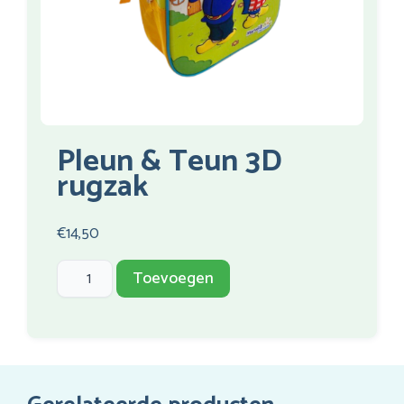
Pleun & Teun 3D
rugzak
€
14,50
Pleun
Toevoegen
&
Teun
3D
rugzak
aantal