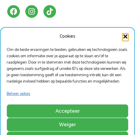
Cookies
Ons Park
Handige info
Om de beste ervaringen te bieden, gebruiken wij technologieën zoals
Bungalowpark
Animatieprogramma
cookies om informatie over je apparaat op te slaan en/of te
Kamperen
Mijn Marveld
raadplegen. Door in te stemmen met deze technologieën kunnen wij
gegevens zoals surfgedrag of unieke ID's op deze site verwerken. Als
Hotel Havezate
Marveld App
je geen toestemming geeft of uw toestemming intrekt, kan dit een
Faciliteiten
Nieuwsbrieven
nadelige invloed hebben op bepaalde functies en mogelijkheden.
Plattegrond
Nieuws
Beheer opties
Werken bij Marveld?
Zoek & Boek
Accepteer
Weiger