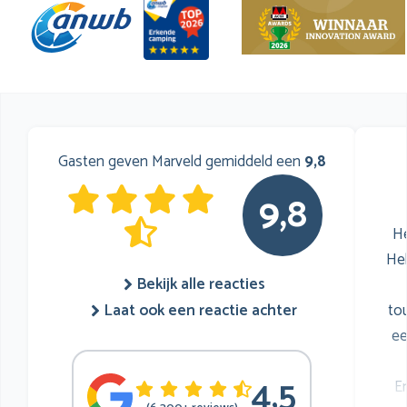
Gasten geven Marveld gemiddeld een
9,8
9,8
He
He
Bekijk alle reacties
to
Laat ook een reactie achter
ee
4,5
E