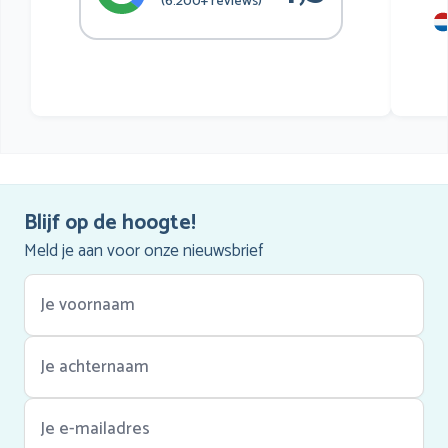
(6.200+ reviews)
mu
he
Blijf op de hoogte!
Meld je aan voor onze nieuwsbrief