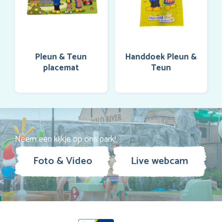
Pleun & Teun
Handdoek Pleun &
placemat
Teun
Neem een kijkje op ons park!
Foto & Video
Live webcam